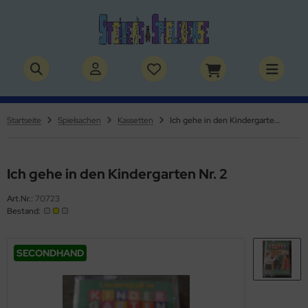
ALLES ANZEIGEN AUS BÜCHER
ALLES ANZEIGEN AUS THEMENWELTEN
stelbücher
rry Potter
Startseite
Spielsachen
Kassetten
Ich gehe in den Kindergarten Nr. 2
lderbücher
lden & Superhelden
micbücher
nosaurier
Ich gehe in den Kindergarten Nr. 2
Art.Nr.:
70723
sebücher
nhörner
Bestand:
chbücher
erde
SECONDHAND
izei
uerwehr