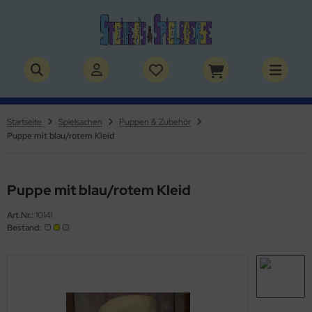
ALLES ANZEIGEN AUS BÜCHER
ALLES ANZEIGEN AUS THEMENWELTEN
stelbücher
rry Potter
Startseite
Spielsachen
Puppen & Zubehör
Puppe mit blau/rotem Kleid
lderbücher
lden & Superhelden
micbücher
nosaurier
Puppe mit blau/rotem Kleid
sebücher
nhörner
Art.Nr.:
10141
Bestand:
chbücher
erde
izei
uerwehr