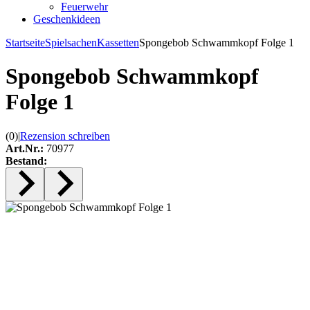
Feuerwehr
Geschenkideen
Startseite
Spielsachen
Kassetten
Spongebob Schwammkopf Folge 1
Spongebob Schwammkopf
Folge 1
(0)
|
Rezension schreiben
Art.Nr.:
70977
Bestand: