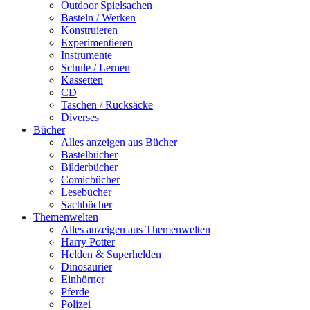
Outdoor Spielsachen
Basteln / Werken
Konstruieren
Experimentieren
Instrumente
Schule / Lernen
Kassetten
CD
Taschen / Rucksäcke
Diverses
Bücher
Alles anzeigen aus Bücher
Bastelbücher
Bilderbücher
Comicbücher
Lesebücher
Sachbücher
Themenwelten
Alles anzeigen aus Themenwelten
Harry Potter
Helden & Superhelden
Dinosaurier
Einhörner
Pferde
Polizei