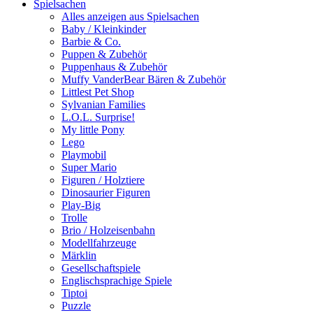
Spielsachen
Alles anzeigen aus Spielsachen
Baby / Kleinkinder
Barbie & Co.
Puppen & Zubehör
Puppenhaus & Zubehör
Muffy VanderBear Bären & Zubehör
Littlest Pet Shop
Sylvanian Families
L.O.L. Surprise!
My little Pony
Lego
Playmobil
Super Mario
Figuren / Holztiere
Dinosaurier Figuren
Play-Big
Trolle
Brio / Holzeisenbahn
Modellfahrzeuge
Märklin
Gesellschaftspiele
Englischsprachige Spiele
Tiptoi
Puzzle