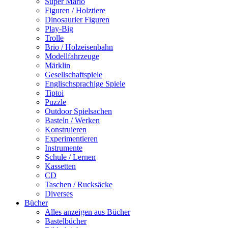
Super Mario
Figuren / Holztiere
Dinosaurier Figuren
Play-Big
Trolle
Brio / Holzeisenbahn
Modellfahrzeuge
Märklin
Gesellschaftspiele
Englischsprachige Spiele
Tiptoi
Puzzle
Outdoor Spielsachen
Basteln / Werken
Konstruieren
Experimentieren
Instrumente
Schule / Lernen
Kassetten
CD
Taschen / Rucksäcke
Diverses
Bücher
Alles anzeigen aus Bücher
Bastelbücher