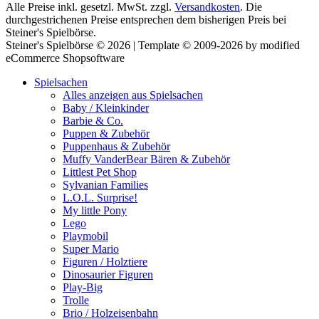
Alle Preise inkl. gesetzl. MwSt. zzgl.
Versandkosten
. Die
durchgestrichenen Preise entsprechen dem bisherigen Preis bei
Steiner's Spielbörse.
Steiner's Spielbörse © 2026 | Template © 2009-2026 by modified
eCommerce Shopsoftware
Spielsachen
Alles anzeigen aus Spielsachen
Baby / Kleinkinder
Barbie & Co.
Puppen & Zubehör
Puppenhaus & Zubehör
Muffy VanderBear Bären & Zubehör
Littlest Pet Shop
Sylvanian Families
L.O.L. Surprise!
My little Pony
Lego
Playmobil
Super Mario
Figuren / Holztiere
Dinosaurier Figuren
Play-Big
Trolle
Brio / Holzeisenbahn