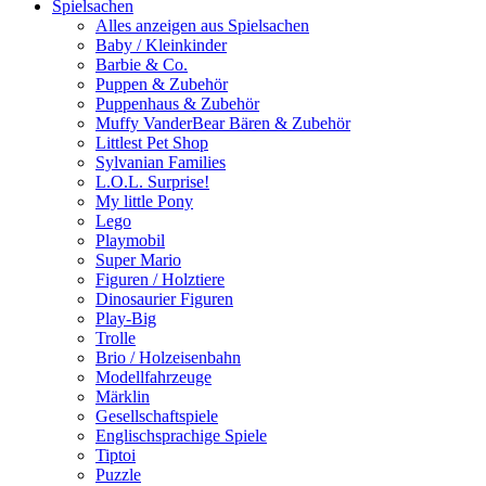
Spielsachen
Alles anzeigen aus Spielsachen
Baby / Kleinkinder
Barbie & Co.
Puppen & Zubehör
Puppenhaus & Zubehör
Muffy VanderBear Bären & Zubehör
Littlest Pet Shop
Sylvanian Families
L.O.L. Surprise!
My little Pony
Lego
Playmobil
Super Mario
Figuren / Holztiere
Dinosaurier Figuren
Play-Big
Trolle
Brio / Holzeisenbahn
Modellfahrzeuge
Märklin
Gesellschaftspiele
Englischsprachige Spiele
Tiptoi
Puzzle