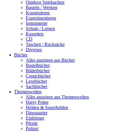
Outdoor Spielsachen
Basteln / Werken
Konstruieren
Experimentieren
Instrumente
Schule / Lernen
Kassetten
CD
Taschen / Rucksäcke
Diverses
Bücher
Alles anzeigen aus Bücher
Bastelbücher
Bilderbücher
Comicbücher
Lesebücher
Sachbücher
Themenwelten
Alles anzeigen aus Themenwelten
Harry Potter
Helden & Superhelden
Dinosaurier
Einhörner
Pferde
Polizei