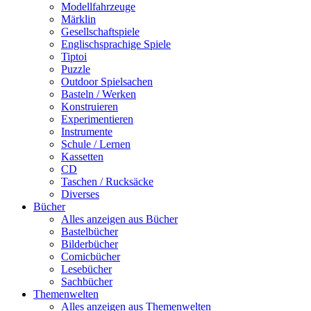
Modellfahrzeuge
Märklin
Gesellschaftspiele
Englischsprachige Spiele
Tiptoi
Puzzle
Outdoor Spielsachen
Basteln / Werken
Konstruieren
Experimentieren
Instrumente
Schule / Lernen
Kassetten
CD
Taschen / Rucksäcke
Diverses
Bücher
Alles anzeigen aus Bücher
Bastelbücher
Bilderbücher
Comicbücher
Lesebücher
Sachbücher
Themenwelten
Alles anzeigen aus Themenwelten