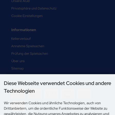
Unsere AGB
Privatsphäre und Datenschutz
Cookie Einstellungen
Informationen
Kellerverkauf
Annahme Spielsachen
Prüfung der Spielsachen
Über uns
Sitemap
Diese Webseite verwendet Cookies und andere
Zahlungsmethoden
Technologien
Wir verwenden Cookies und ähnliche Technologien, auch von
Drittanbietern, um die ordentliche Funktionsweise der Website zu
gewährleisten, die Nutzung unseres Angebotes zu analysieren und