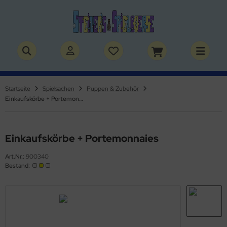
ALLES ANZEIGEN AUS BÜCHER
ALLES ANZEIGEN AUS THEMENWELTEN
stelbücher
rry Potter
Startseite
Spielsachen
Puppen & Zubehör
Einkaufskörbe + Portemonnaies
lderbücher
lden & Superhelden
micbücher
nosaurier
Einkaufskörbe + Portemonnaies
sebücher
nhörner
Art.Nr.:
900340
Bestand:
chbücher
erde
izei
uerwehr