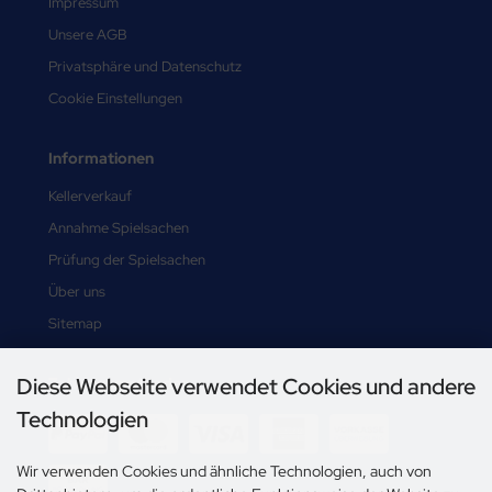
Impressum
Unsere AGB
Privatsphäre und Datenschutz
Cookie Einstellungen
Informationen
Kellerverkauf
Annahme Spielsachen
Prüfung der Spielsachen
Über uns
Sitemap
Diese Webseite verwendet Cookies und andere
Zahlungsmethoden
Technologien
Wir verwenden Cookies und ähnliche Technologien, auch von