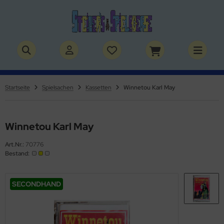
ALLES ANZEIGEN AUS BÜCHER
ALLES ANZEIGEN AUS THEMENWELTEN
stelbücher
rry Potter
Startseite
Spielsachen
Kassetten
Winnetou Karl May
lderbücher
lden & Superhelden
micbücher
nosaurier
Winnetou Karl May
Art.Nr.:
70776
sebücher
nhörner
Bestand:
chbücher
erde
SECONDHAND
izei
uerwehr