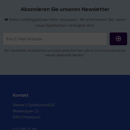
Abonnieren Sie unseren Newsletter
❤️ Keine Lieblingsstücke mehr verpassen. Wir informieren Sie, wenn
neue Spielsachen verfügbar sind.
Der Newsletter ist kostenlos und kann jederzeit hier oder in Ihrem Kundenkonto
wieder abbestellt werden.
Kontakt
Steiner's Spielbörse KLG
Widenospen 23
8913 Ottenbach
077 419 75 49