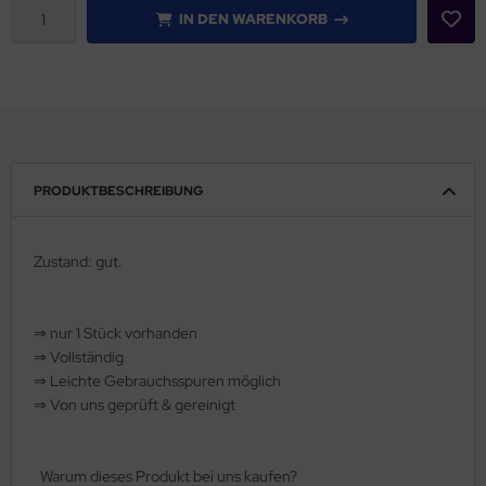
IN DEN WARENKORB
rklin
sellschaftspiele
glischsprachige Spiele
toi
PRODUKTBESCHREIBUNG
zzle
Zustand: gut.
tdoor Spielsachen
steln / Werken
⇒
nur 1 Stück vorhanden
⇒
Vollständig
nstruieren
⇒
️ Leichte Gebrauchsspuren möglich
⇒
Von uns geprüft & gereinigt
perimentieren
strumente
Warum dieses Produkt bei uns kaufen?