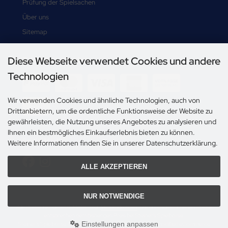
Prüfung der Spielsachen
Über uns
Sitemap
Diese Webseite verwendet Cookies und andere
Zahlungsmethoden
Technologien
Wir verwenden Cookies und ähnliche Technologien, auch von
Drittanbietern, um die ordentliche Funktionsweise der Website zu
gewährleisten, die Nutzung unseres Angebotes zu analysieren und
Ihnen ein bestmögliches Einkaufserlebnis bieten zu können.
Social Media
Weitere Informationen finden Sie in unserer Datenschutzerklärung.
ALLE AKZEPTIEREN
NUR NOTWENDIGE
Alle Preise inkl. gesetzl. MwSt. zzgl.
Versandkosten
. Die durchgestrichenen Preise
entsprechen dem bisherigen Preis bei Steiner's Spielbörse.
Einstellungen anpassen
Steiner's Spielbörse © 2026 | Template © 2009-2026 by modified eCommerce