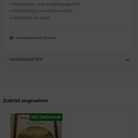
⇒
️ Gebraucht, aber sorgfältig geprüft
hule / Lernen
⇒
️ Nachhaltig & umweltfreundlich
⇒
️ Schneller Versand
ssetten
D
Artikeldatenblatt drucken
schen / Rucksäcke
EIGENSCHAFTEN
verses
Zuletzt angesehen
SECONDHAND