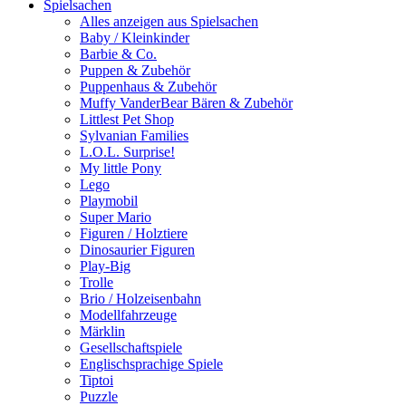
Spielsachen
Alles anzeigen aus Spielsachen
Baby / Kleinkinder
Barbie & Co.
Puppen & Zubehör
Puppenhaus & Zubehör
Muffy VanderBear Bären & Zubehör
Littlest Pet Shop
Sylvanian Families
L.O.L. Surprise!
My little Pony
Lego
Playmobil
Super Mario
Figuren / Holztiere
Dinosaurier Figuren
Play-Big
Trolle
Brio / Holzeisenbahn
Modellfahrzeuge
Märklin
Gesellschaftspiele
Englischsprachige Spiele
Tiptoi
Puzzle