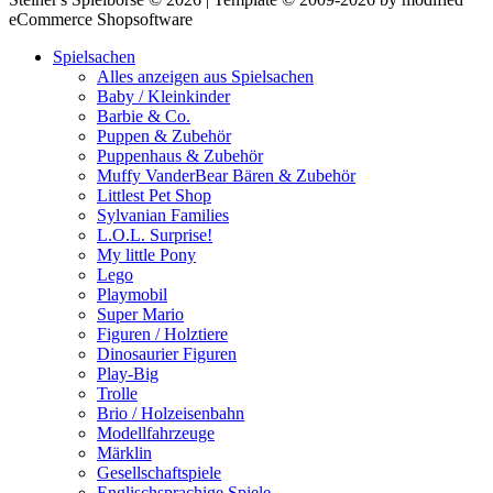
eCommerce Shopsoftware
Spielsachen
Alles anzeigen aus Spielsachen
Baby / Kleinkinder
Barbie & Co.
Puppen & Zubehör
Puppenhaus & Zubehör
Muffy VanderBear Bären & Zubehör
Littlest Pet Shop
Sylvanian Families
L.O.L. Surprise!
My little Pony
Lego
Playmobil
Super Mario
Figuren / Holztiere
Dinosaurier Figuren
Play-Big
Trolle
Brio / Holzeisenbahn
Modellfahrzeuge
Märklin
Gesellschaftspiele
Englischsprachige Spiele