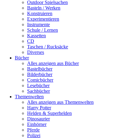
Outdoor Spielsachen
Basteln / Werken
Konstruieren
Experimentieren
Instrumente
Schule / Lernen
Kassetten
CD
Taschen / Rucksäcke
Diverses
Bücher
Alles anzeigen aus Bücher
Bastelbücher
Bilderbücher
Comicbücher
Lesebücher
Sachbücher
Themenwelten
Alles anzeigen aus Themenwelten
Harry Potter
Helden & Superhelden
Dinosaurier
Einhörner
Pferde
Polizei