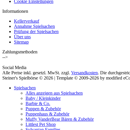
Cookie Einstellungen
Informationen
Kellerverkauf
Annahme Spielsachen
Prüfung der Spielsachen
Über uns
Sitemap
Zahlungsmethoden
-->
Social Media
Alle Preise inkl. gesetzl. MwSt. zzgl.
Versandkosten
. Die durchgestri
Steiner's Spielbörse © 2026 | Template © 2009-2026 by modified e
Spielsachen
Alles anzeigen aus Spielsachen
Baby / Kleinkinder
Barbie & Co.
Puppen & Zubehör
Puppenhaus & Zubehör
Muffy VanderBear Bären & Zubehör
Littlest Pet Shop
Sylvanian Families