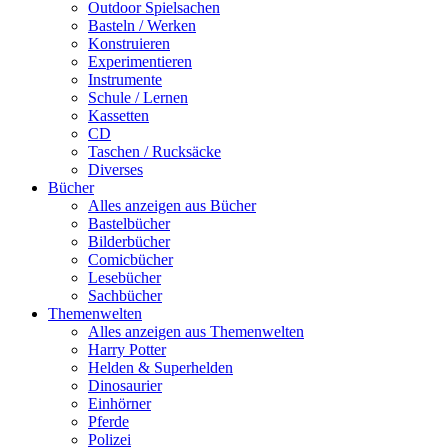
Outdoor Spielsachen
Basteln / Werken
Konstruieren
Experimentieren
Instrumente
Schule / Lernen
Kassetten
CD
Taschen / Rucksäcke
Diverses
Bücher
Alles anzeigen aus Bücher
Bastelbücher
Bilderbücher
Comicbücher
Lesebücher
Sachbücher
Themenwelten
Alles anzeigen aus Themenwelten
Harry Potter
Helden & Superhelden
Dinosaurier
Einhörner
Pferde
Polizei