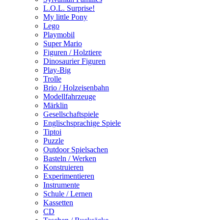
L.O.L. Surprise!
My little Pony
Lego
Playmobil
Super Mario
Figuren / Holztiere
Dinosaurier Figuren
Play-Big
Trolle
Brio / Holzeisenbahn
Modellfahrzeuge
Märklin
Gesellschaftspiele
Englischsprachige Spiele
Tiptoi
Puzzle
Outdoor Spielsachen
Basteln / Werken
Konstruieren
Experimentieren
Instrumente
Schule / Lernen
Kassetten
CD