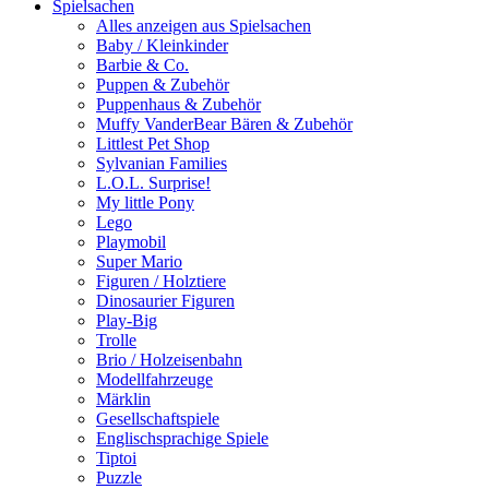
Spielsachen
Alles anzeigen aus Spielsachen
Baby / Kleinkinder
Barbie & Co.
Puppen & Zubehör
Puppenhaus & Zubehör
Muffy VanderBear Bären & Zubehör
Littlest Pet Shop
Sylvanian Families
L.O.L. Surprise!
My little Pony
Lego
Playmobil
Super Mario
Figuren / Holztiere
Dinosaurier Figuren
Play-Big
Trolle
Brio / Holzeisenbahn
Modellfahrzeuge
Märklin
Gesellschaftspiele
Englischsprachige Spiele
Tiptoi
Puzzle