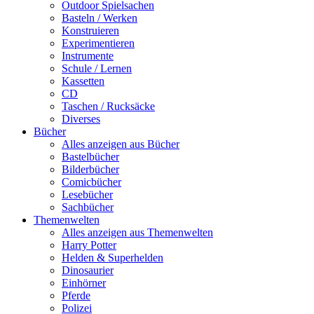
Outdoor Spielsachen
Basteln / Werken
Konstruieren
Experimentieren
Instrumente
Schule / Lernen
Kassetten
CD
Taschen / Rucksäcke
Diverses
Bücher
Alles anzeigen aus Bücher
Bastelbücher
Bilderbücher
Comicbücher
Lesebücher
Sachbücher
Themenwelten
Alles anzeigen aus Themenwelten
Harry Potter
Helden & Superhelden
Dinosaurier
Einhörner
Pferde
Polizei