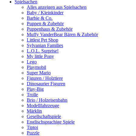
Spielsachen
Alles anzeigen aus Spielsachen
Baby / Kleinkinder
Barbie & Co.
Puppen & Zubehör
Puppenhaus & Zubehör
Muffy VanderBear Bären & Zubehör
Littlest Pet Shop
Sylvanian Families
L.O.L. Surprise!
My little Pony
Lego
Playmobil
Super Mario
Figuren / Holztiere
Dinosaurier Figuren
Play-Big
Trolle
Brio / Holzeisenbahn
Modellfahrzeuge
Märklin
Gesellschaftspiele
Englischsprachige Spiele
Tiptoi
Puzzle