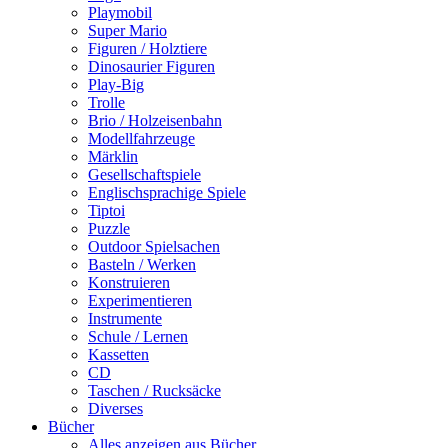
Playmobil
Super Mario
Figuren / Holztiere
Dinosaurier Figuren
Play-Big
Trolle
Brio / Holzeisenbahn
Modellfahrzeuge
Märklin
Gesellschaftspiele
Englischsprachige Spiele
Tiptoi
Puzzle
Outdoor Spielsachen
Basteln / Werken
Konstruieren
Experimentieren
Instrumente
Schule / Lernen
Kassetten
CD
Taschen / Rucksäcke
Diverses
Bücher
Alles anzeigen aus Bücher