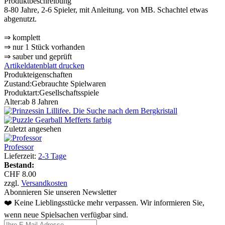
Produktbeschreibung
8-80 Jahre, 2-6 Spieler, mit Anleitung. von MB. Schachtel etwas
abgenutzt.
⇒ komplett
⇒ nur 1 Stück vorhanden
⇒ sauber und geprüft
Artikeldatenblatt drucken
Produkteigenschaften
Zustand:
Gebrauchte Spielwaren
Produktart:
Gesellschaftsspiele
Alter:
ab 8 Jahren
Zuletzt angesehen
Professor
Lieferzeit:
2-3 Tage
Bestand:
CHF 8.00
zzgl.
Versandkosten
Abonnieren Sie unseren Newsletter
❤️ Keine Lieblingsstücke mehr verpassen. Wir informieren Sie,
wenn neue Spielsachen verfügbar sind.