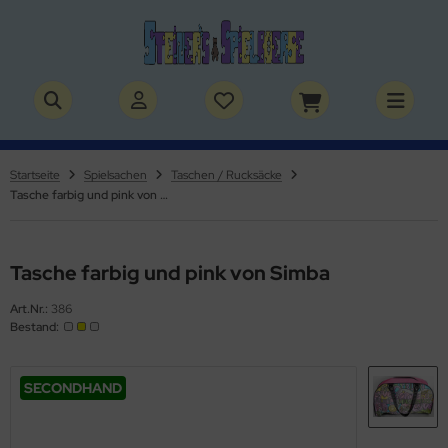
ALLES ANZEIGEN AUS BÜCHER
ALLES ANZEIGEN AUS THEMENWELTEN
stelbücher
rry Potter
Startseite
Spielsachen
Taschen / Rucksäcke
Tasche farbig und pink von Simba
lderbücher
lden & Superhelden
micbücher
nosaurier
Tasche farbig und pink von Simba
sebücher
nhörner
Art.Nr.:
386
Bestand:
chbücher
erde
izei
SECONDHAND
uerwehr