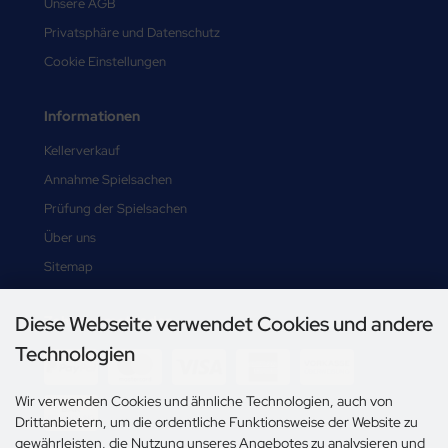
Unsere AGB
Privatsphäre und Datenschutz
Cookie Einstellungen
Informationen
Kellerverkauf
Annahme Spielsachen
Prüfung der Spielsachen
Über uns
Sitemap
Diese Webseite verwendet Cookies und andere
Zahlungsmethoden
Technologien
Wir verwenden Cookies und ähnliche Technologien, auch von
Drittanbietern, um die ordentliche Funktionsweise der Website zu
gewährleisten, die Nutzung unseres Angebotes zu analysieren und