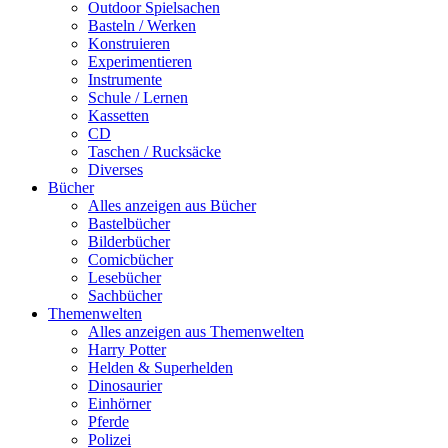
Outdoor Spielsachen
Basteln / Werken
Konstruieren
Experimentieren
Instrumente
Schule / Lernen
Kassetten
CD
Taschen / Rucksäcke
Diverses
Bücher
Alles anzeigen aus Bücher
Bastelbücher
Bilderbücher
Comicbücher
Lesebücher
Sachbücher
Themenwelten
Alles anzeigen aus Themenwelten
Harry Potter
Helden & Superhelden
Dinosaurier
Einhörner
Pferde
Polizei