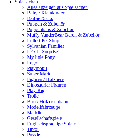
Spielsachen
Alles anzeigen aus Spielsachen
Baby / Kleinkinder
Barbie & Co.
Puppen & Zubehör
Puppenhaus & Zubehör
Muffy VanderBear Bären & Zubehör
Littlest Pet Shop
Sylvanian Families
L.O.L. Surprise!
My little Pony
Lego
Playmobil
Super Mario
Figuren / Holztiere
Dinosaurier Figuren
Play-Big
Trolle
Brio / Holzeisenbahn
Modellfahrzeuge
Märklin
Gesellschaftspiele
Englischsprachige Spiele
Tiptoi
Puzzle