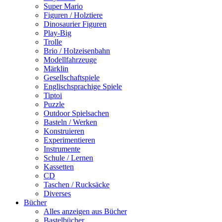
Super Mario
Figuren / Holztiere
Dinosaurier Figuren
Play-Big
Trolle
Brio / Holzeisenbahn
Modellfahrzeuge
Märklin
Gesellschaftspiele
Englischsprachige Spiele
Tiptoi
Puzzle
Outdoor Spielsachen
Basteln / Werken
Konstruieren
Experimentieren
Instrumente
Schule / Lernen
Kassetten
CD
Taschen / Rucksäcke
Diverses
Bücher
Alles anzeigen aus Bücher
Bastelbücher