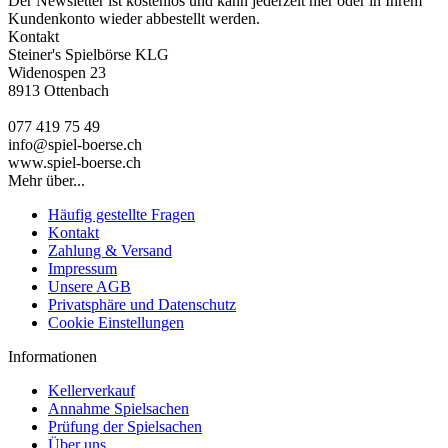
Der Newsletter ist kostenlos und kann jederzeit hier oder in Ihrem
Kundenkonto wieder abbestellt werden.
Kontakt
Steiner's Spielbörse KLG
Widenospen 23
8913 Ottenbach
077 419 75 49
info@spiel-boerse.ch
www.spiel-boerse.ch
Mehr über...
Häufig gestellte Fragen
Kontakt
Zahlung & Versand
Impressum
Unsere AGB
Privatsphäre und Datenschutz
Cookie Einstellungen
Informationen
Kellerverkauf
Annahme Spielsachen
Prüfung der Spielsachen
Über uns