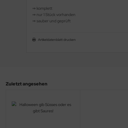
⇒ komplett
⇒ nur 1 Stück vorhanden
⇒ sauber und geprüft
Artikeldatenblatt drucken
Zuletzt angesehen