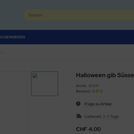
SCHENKIDEEN
Halloween gib Süsses oder es gibt Saures!
Halloween gib Süsse
Art.Nr.:
30347
Bestand:
Frage zu Artikel
Lieferzeit:
2-3 Tage
CHF 4.00