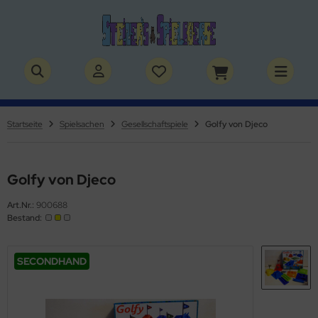
ALLES ANZEIGEN AUS BÜCHER
ALLES ANZEIGEN AUS THEMENWELTEN
stelbücher
rry Potter
Startseite
Spielsachen
Gesellschaftspiele
Golfy von Djeco
lderbücher
lden & Superhelden
micbücher
nosaurier
Golfy von Djeco
Art.Nr.:
900688
sebücher
nhörner
Bestand:
chbücher
erde
SECONDHAND
izei
uerwehr