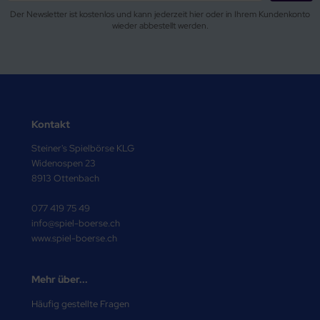
Der Newsletter ist kostenlos und kann jederzeit hier oder in Ihrem Kundenkonto
wieder abbestellt werden.
Kontakt
Steiner's Spielbörse KLG
Widenospen 23
8913 Ottenbach
077 419 75 49
info@spiel-boerse.ch
www.spiel-boerse.ch
Mehr über...
Häufig gestellte Fragen