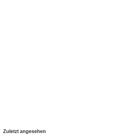
Tyrannosaurus braun von Bullyland - NEU
Abenteuer mit de
Lieferzeit:
2-3 Tage
Bestand:
Bestand:
CHF 9.00
CHF 3.00
zzgl.
Versandkosten
zzgl.
Versandkosten
Zuletzt angesehen