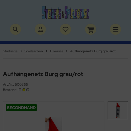
ALLES ANZEIGEN AUS BÜCHER
ALLES ANZEIGEN AUS THEMENWELTEN
stelbücher
rry Potter
Startseite
Spielsachen
Diverses
Aufhängenetz Burg grau/rot
lderbücher
lden & Superhelden
micbücher
nosaurier
Aufhängenetz Burg grau/rot
Art.Nr.:
500366
sebücher
nhörner
Bestand:
chbücher
erde
SECONDHAND
izei
uerwehr