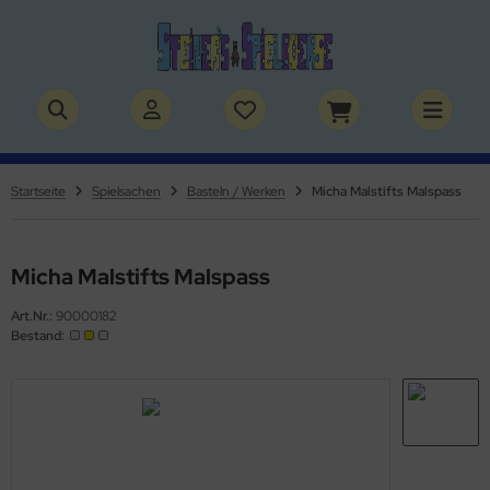
ALLES ANZEIGEN AUS BÜCHER
ALLES ANZEIGEN AUS THEMENWELTEN
stelbücher
rry Potter
Startseite
Spielsachen
Basteln / Werken
Micha Malstifts Malspass
lderbücher
lden & Superhelden
micbücher
nosaurier
Micha Malstifts Malspass
Art.Nr.:
90000182
sebücher
nhörner
Bestand:
chbücher
erde
izei
uerwehr