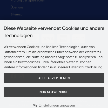
Prüfung der Spielsachen
Über uns
Sitemap
Diese Webseite verwendet Cookies und andere
Zahlungsmethoden
Technologien
-->
Wir verwenden Cookies und ähnliche Technologien, auch von
Drittanbietern, um die ordentliche Funktionsweise der Website zu
gewährleisten, die Nutzung unseres Angebotes zu analysieren und
Ihnen ein bestmögliches Einkaufserlebnis bieten zu können.
Social Media
Weitere Informationen finden Sie in unserer Datenschutzerklärung.
ALLE AKZEPTIEREN
NUR NOTWENDIGE
Alle Preise inkl. gesetzl. MwSt. zzgl.
Versandkosten
. Die durchgestrichenen Preise
entsprechen dem bisherigen Preis bei Steiner's Spielbörse.
Einstellungen anpassen
Steiner's Spielbörse © 2026 | Template © 2009-2026 by modified eCommerce