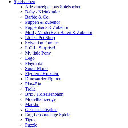
Spielsachen
Alles anzeigen aus Spielsachen
Baby / Kleinkinder
Barbie & Co.
Puppen & Zubehör
Puppenhaus & Zubehör
Muffy VanderBear Bären & Zubehör
Littlest Pet Shop
Sylvanian Families
L.O.L. Surprise!
My little Pony
Lego
Playmobil
Super Mario
Figuren / Holztiere
Dinosaurier Figuren
Play-Big
Trolle
Brio / Holzeisenbahn
Modellfahrzeuge
Märklin
Gesellschaftspiele
Englischsprachige Spiele
Tiptoi
Puzzle