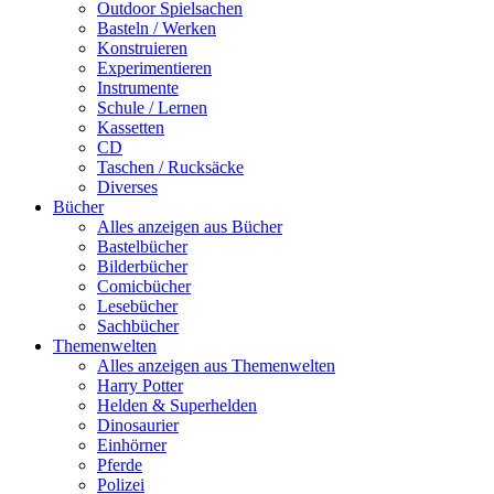
Outdoor Spielsachen
Basteln / Werken
Konstruieren
Experimentieren
Instrumente
Schule / Lernen
Kassetten
CD
Taschen / Rucksäcke
Diverses
Bücher
Alles anzeigen aus Bücher
Bastelbücher
Bilderbücher
Comicbücher
Lesebücher
Sachbücher
Themenwelten
Alles anzeigen aus Themenwelten
Harry Potter
Helden & Superhelden
Dinosaurier
Einhörner
Pferde
Polizei