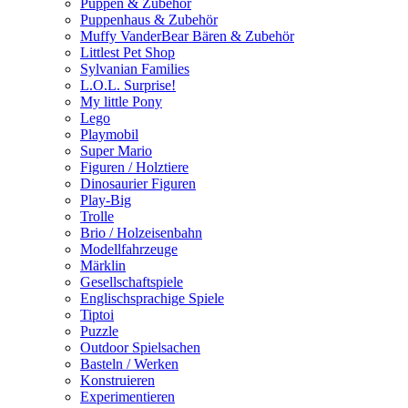
Puppen & Zubehör
Puppenhaus & Zubehör
Muffy VanderBear Bären & Zubehör
Littlest Pet Shop
Sylvanian Families
L.O.L. Surprise!
My little Pony
Lego
Playmobil
Super Mario
Figuren / Holztiere
Dinosaurier Figuren
Play-Big
Trolle
Brio / Holzeisenbahn
Modellfahrzeuge
Märklin
Gesellschaftspiele
Englischsprachige Spiele
Tiptoi
Puzzle
Outdoor Spielsachen
Basteln / Werken
Konstruieren
Experimentieren