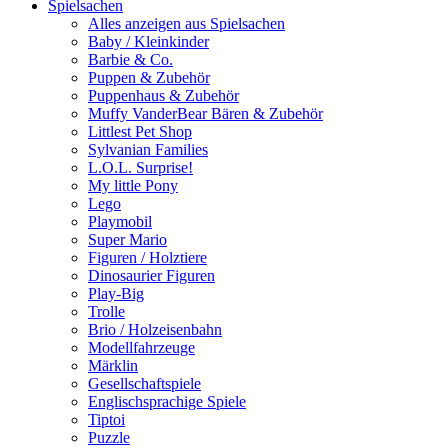
Spielsachen
Alles anzeigen aus Spielsachen
Baby / Kleinkinder
Barbie & Co.
Puppen & Zubehör
Puppenhaus & Zubehör
Muffy VanderBear Bären & Zubehör
Littlest Pet Shop
Sylvanian Families
L.O.L. Surprise!
My little Pony
Lego
Playmobil
Super Mario
Figuren / Holztiere
Dinosaurier Figuren
Play-Big
Trolle
Brio / Holzeisenbahn
Modellfahrzeuge
Märklin
Gesellschaftspiele
Englischsprachige Spiele
Tiptoi
Puzzle