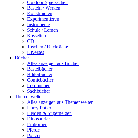
Outdoor Spielsachen
Basteln / Werken
Konstruieren
Experimentieren
Instrumente
Schule / Lernen
Kassetten
CD
Taschen / Rucksäcke
Diverses
Bücher
Alles anzeigen aus Bücher
Bastelbücher
Bilderbücher
Comicbücher
Lesebücher
Sachbücher
Themenwelten
Alles anzeigen aus Themenwelten
Harry Potter
Helden & Superhelden
Dinosaurier
Einhörner
Pferde
Polizei