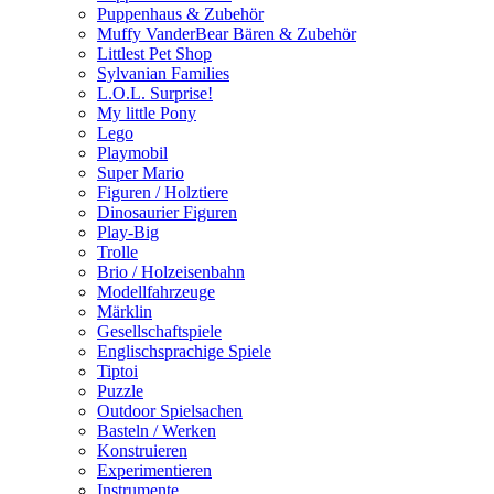
Puppenhaus & Zubehör
Muffy VanderBear Bären & Zubehör
Littlest Pet Shop
Sylvanian Families
L.O.L. Surprise!
My little Pony
Lego
Playmobil
Super Mario
Figuren / Holztiere
Dinosaurier Figuren
Play-Big
Trolle
Brio / Holzeisenbahn
Modellfahrzeuge
Märklin
Gesellschaftspiele
Englischsprachige Spiele
Tiptoi
Puzzle
Outdoor Spielsachen
Basteln / Werken
Konstruieren
Experimentieren
Instrumente