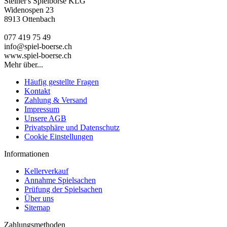
Steiner's Spielbörse KLG
Widenospen 23
8913 Ottenbach
077 419 75 49
info@spiel-boerse.ch
www.spiel-boerse.ch
Mehr über...
Häufig gestellte Fragen
Kontakt
Zahlung & Versand
Impressum
Unsere AGB
Privatsphäre und Datenschutz
Cookie Einstellungen
Informationen
Kellerverkauf
Annahme Spielsachen
Prüfung der Spielsachen
Über uns
Sitemap
Zahlungsmethoden