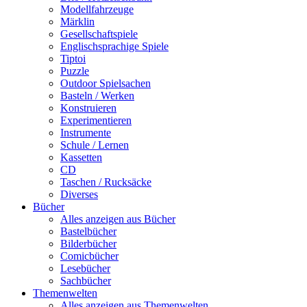
Modellfahrzeuge
Märklin
Gesellschaftspiele
Englischsprachige Spiele
Tiptoi
Puzzle
Outdoor Spielsachen
Basteln / Werken
Konstruieren
Experimentieren
Instrumente
Schule / Lernen
Kassetten
CD
Taschen / Rucksäcke
Diverses
Bücher
Alles anzeigen aus Bücher
Bastelbücher
Bilderbücher
Comicbücher
Lesebücher
Sachbücher
Themenwelten
Alles anzeigen aus Themenwelten