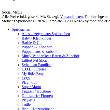
Social Media
Alle Preise inkl. gesetzl. MwSt. zzgl.
Versandkosten
. Die durchgestri
Steiner's Spielbörse © 2026 | Template © 2009-2026 by modified e
Spielsachen
Alles anzeigen aus Spielsachen
Baby / Kleinkinder
Barbie & Co.
Puppen & Zubehör
Puppenhaus & Zubehör
Muffy VanderBear Bären & Zubehör
Littlest Pet Shop
Sylvanian Families
L.O.L. Surprise!
My little Pony
Lego
Playmobil
Super Mario
Figuren / Holztiere
Dinosaurier Figuren
Play-Big
Trolle
Brio / Holzeisenbahn