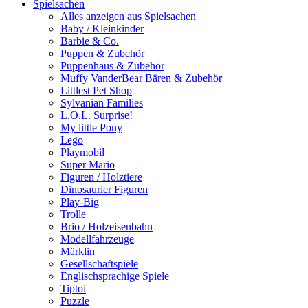
Spielsachen
Alles anzeigen aus Spielsachen
Baby / Kleinkinder
Barbie & Co.
Puppen & Zubehör
Puppenhaus & Zubehör
Muffy VanderBear Bären & Zubehör
Littlest Pet Shop
Sylvanian Families
L.O.L. Surprise!
My little Pony
Lego
Playmobil
Super Mario
Figuren / Holztiere
Dinosaurier Figuren
Play-Big
Trolle
Brio / Holzeisenbahn
Modellfahrzeuge
Märklin
Gesellschaftspiele
Englischsprachige Spiele
Tiptoi
Puzzle