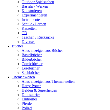
Outdoor Spielsachen
Basteln / Werken
Konstruieren
Experimentieren
Instrumente
Schule / Lernen
Kassetten
CD
Taschen / Rucksäcke
Diverses
Bücher
Alles anzeigen aus Bücher
Bastelbücher
Bilderbücher
Comicbücher
Lesebücher
Sachbücher
Themenwelten
Alles anzeigen aus Themenwelten
Harry Potter
Helden & Superhelden
Dinosaurier
Einhörner
Pferde
Polizei