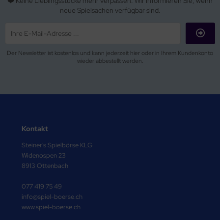
❤️ Keine Lieblingsstücke mehr verpassen. Wir informieren Sie, wenn
neue Spielsachen verfügbar sind.
Der Newsletter ist kostenlos und kann jederzeit hier oder in Ihrem Kundenkonto
wieder abbestellt werden.
Kontakt
Steiner's Spielbörse KLG
Widenospen 23
8913 Ottenbach
077 419 75 49
info@spiel-boerse.ch
www.spiel-boerse.ch