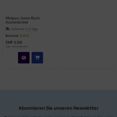
hule / Lernen
ssetten
Mickeys Junior Buch:
Aschenbröde
D
Lieferzeit:
2-3 Tage
Bestand:
schen / Rucksäcke
CHF 2.00
zzgl.
Versandkosten
verses
Abonnieren Sie unseren Newsletter