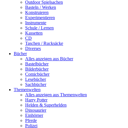
Outdoor Spielsachen
Basteln / Werken
Konstruieren
Experimentieren
Instrumente
Schule / Lernen
Kassetten
CD
Taschen / Rucksäcke
Diverses
Bücher
Alles anzeigen aus Bücher
Bastelbücher
Bilderbücher
Comicbücher
Lesebücher
Sachbücher
Themenwelten
Alles anzeigen aus Themenwelten
Harry Potter
Helden & Superhelden
Dinosaurier
Einhörner
Pferde
Polizei