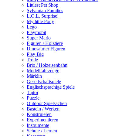
Littlest Pet Shop
Sylvanian Families
L.O.L. Surprise!
My little Pony
Lego
Playmobil
Super Mario
Figuren / Holztiere
Dinosaurier Figuren
Play-Big
Trolle
Brio / Holzeisenbahn
Modellfahrzeuge
Märklin
Gesellschaftspiele
Englischsprachige Spiele
Tiptoi
Puzzle
Outdoor Spielsachen
Basteln / Werken
Konstruieren
Experimentieren
Instrumente
Schule / Lernen