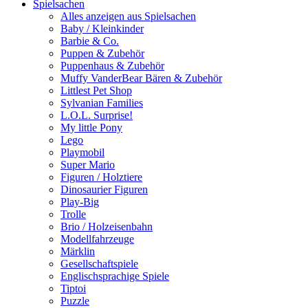
Spielsachen
Alles anzeigen aus Spielsachen
Baby / Kleinkinder
Barbie & Co.
Puppen & Zubehör
Puppenhaus & Zubehör
Muffy VanderBear Bären & Zubehör
Littlest Pet Shop
Sylvanian Families
L.O.L. Surprise!
My little Pony
Lego
Playmobil
Super Mario
Figuren / Holztiere
Dinosaurier Figuren
Play-Big
Trolle
Brio / Holzeisenbahn
Modellfahrzeuge
Märklin
Gesellschaftspiele
Englischsprachige Spiele
Tiptoi
Puzzle