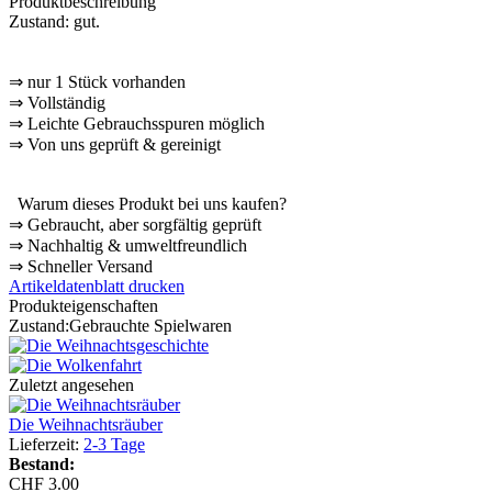
Produktbeschreibung
Zustand: gut.
⇒
nur 1 Stück vorhanden
⇒
Vollständig
⇒
️ Leichte Gebrauchsspuren möglich
⇒
Von uns geprüft & gereinigt
Warum dieses Produkt bei uns kaufen?
⇒
️ Gebraucht, aber sorgfältig geprüft
⇒
️ Nachhaltig & umweltfreundlich
⇒
️ Schneller Versand
Artikeldatenblatt drucken
Produkteigenschaften
Zustand:
Gebrauchte Spielwaren
Zuletzt angesehen
Die Weihnachtsräuber
Lieferzeit:
2-3 Tage
Bestand:
CHF 3.00