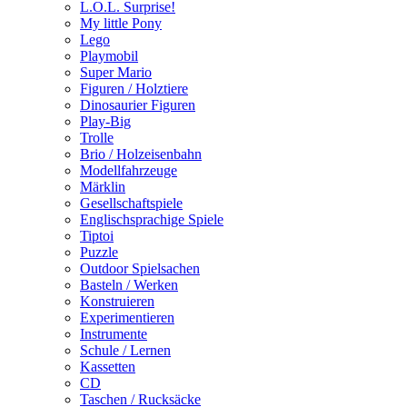
L.O.L. Surprise!
My little Pony
Lego
Playmobil
Super Mario
Figuren / Holztiere
Dinosaurier Figuren
Play-Big
Trolle
Brio / Holzeisenbahn
Modellfahrzeuge
Märklin
Gesellschaftspiele
Englischsprachige Spiele
Tiptoi
Puzzle
Outdoor Spielsachen
Basteln / Werken
Konstruieren
Experimentieren
Instrumente
Schule / Lernen
Kassetten
CD
Taschen / Rucksäcke