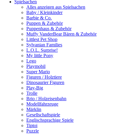
Spielsachen
Alles anzeigen aus Spielsachen
Baby / Kleinkinder
Barbie & Co.
Puppen & Zubehör
Puppenhaus & Zubehör
Muffy VanderBear Bären & Zubehör
Littlest Pet Shop
Sylvanian Families
L.O.L. Surprise!
My little Pony
Lego
Playmobil
Super Mario
Figuren / Holztiere
Dinosaurier Figuren
Play-Big
Trolle
Brio / Holzeisenbahn
Modellfahrzeuge
Märklin
Gesellschaftspiele
Englischsprachige Spiele
Tiptoi
Puzzle