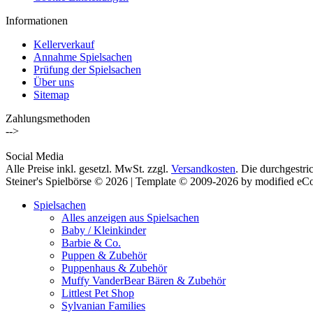
Informationen
Kellerverkauf
Annahme Spielsachen
Prüfung der Spielsachen
Über uns
Sitemap
Zahlungsmethoden
-->
Social Media
Alle Preise inkl. gesetzl. MwSt. zzgl.
Versandkosten
. Die durchgestri
Steiner's Spielbörse © 2026 | Template © 2009-2026 by modified e
Spielsachen
Alles anzeigen aus Spielsachen
Baby / Kleinkinder
Barbie & Co.
Puppen & Zubehör
Puppenhaus & Zubehör
Muffy VanderBear Bären & Zubehör
Littlest Pet Shop
Sylvanian Families