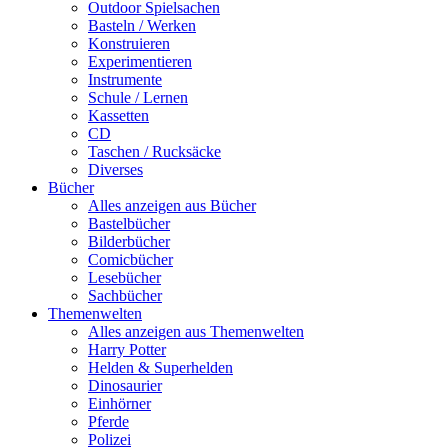
Outdoor Spielsachen
Basteln / Werken
Konstruieren
Experimentieren
Instrumente
Schule / Lernen
Kassetten
CD
Taschen / Rucksäcke
Diverses
Bücher
Alles anzeigen aus Bücher
Bastelbücher
Bilderbücher
Comicbücher
Lesebücher
Sachbücher
Themenwelten
Alles anzeigen aus Themenwelten
Harry Potter
Helden & Superhelden
Dinosaurier
Einhörner
Pferde
Polizei