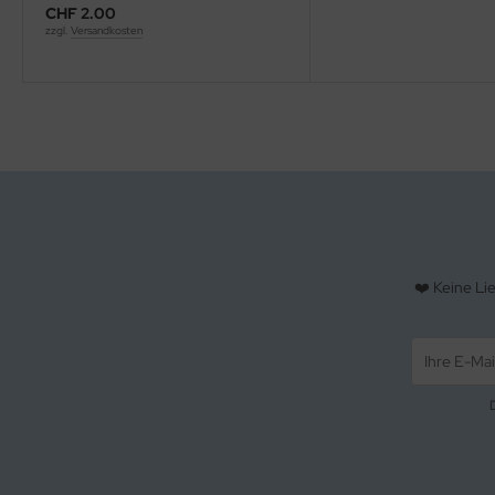
CHF 2.00
zzgl.
Versandkosten
❤️ Keine Li