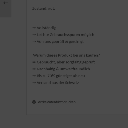
Zustand: gut.
rklin
sellschaftspiele
⇒
Vollständig
⇒
️ Leichte Gebrauchsspuren möglich
glischsprachige Spiele
⇒
Von uns geprüft & gereinigt
toi
Warum dieses Produkt bei uns kaufen?
zzle
⇒
️ Gebraucht, aber sorgfältig geprüft
⇒
️ Nachhaltig & umweltfreundlich
tdoor Spielsachen
⇒
Bis zu 70% günstiger als neu
⇒
️ Versand aus der Schweiz
steln / Werken
nstruieren
Artikeldatenblatt drucken
perimentieren
strumente