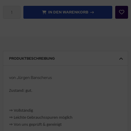
rklin
IN DEN WARENKORB
sellschaftspiele
glischsprachige Spiele
toi
PRODUKTBESCHREIBUNG
zzle
tdoor Spielsachen
von Jürgen Banscherus
steln / Werken
Zustand: gut.
nstruieren
⇒
Vollständig
perimentieren
⇒
️ Leichte Gebrauchsspuren möglich
⇒
strumente
Von uns geprüft & gereinigt