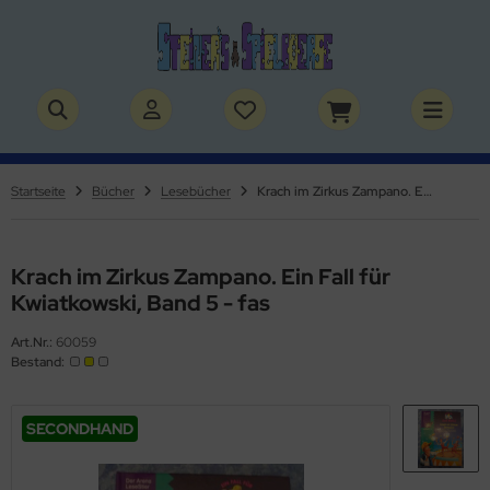
ALLES ANZEIGEN AUS SPIELSACHEN
ALLES ANZEIGEN AUS THEMENWELTEN
by / Kleinkinder
rry Potter
Startseite
Bücher
Lesebücher
Krach im Zirkus Zampano. Ein Fall für Kwiatkowski, Band 5 - fas
rbie & Co.
lden & Superhelden
ppen & Zubehör
nosaurier
Krach im Zirkus Zampano. Ein Fall für
Kwiatkowski, Band 5 - fas
ppenhaus & Zubehör
nhörner
Art.Nr.:
60059
Bestand:
ffy VanderBear Bären & Zubehör
erde
tlest Pet Shop
izei
SECONDHAND
lvanian Families
uerwehr