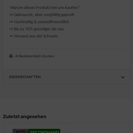
hule / Lernen
Warum dieses Produkt bei uns kaufen?
⇒
️ Gebraucht, aber sorgfältig geprüft
ssetten
⇒
️ Nachhaltig & umweltfreundlich
⇒
Bis zu 70% günstiger als neu
D
⇒
️ Versand aus der Schweiz
schen / Rucksäcke
Artikeldatenblatt drucken
verses
EIGENSCHAFTEN
Zuletzt angesehen
SECONDHAND