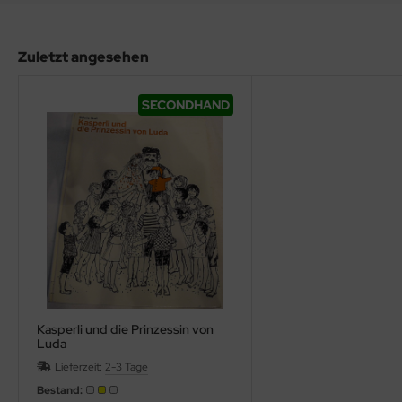
hule / Lernen
Zuletzt angesehen
ssetten
D
SECONDHAND
schen / Rucksäcke
verses
Kasperli und die Prinzessin von
Luda
Lieferzeit:
2-3 Tage
Bestand: