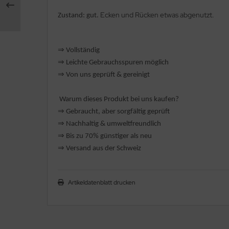
Ecken und Rücken etwas abgenutzt.
Zustand: gut.
rklin
sellschaftspiele
⇒
Vollständig
⇒
️ Leichte Gebrauchsspuren möglich
glischsprachige Spiele
⇒
Von uns geprüft & gereinigt
toi
Warum dieses Produkt bei uns kaufen?
zzle
⇒
️ Gebraucht, aber sorgfältig geprüft
⇒
️ Nachhaltig & umweltfreundlich
tdoor Spielsachen
⇒
Bis zu 70% günstiger als neu
⇒
️ Versand aus der Schweiz
steln / Werken
nstruieren
Artikeldatenblatt drucken
perimentieren
strumente