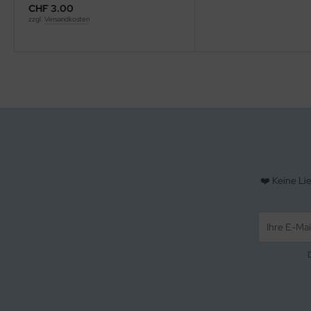
CHF 3.00
zzgl.
Versandkosten
❤️ Keine Li