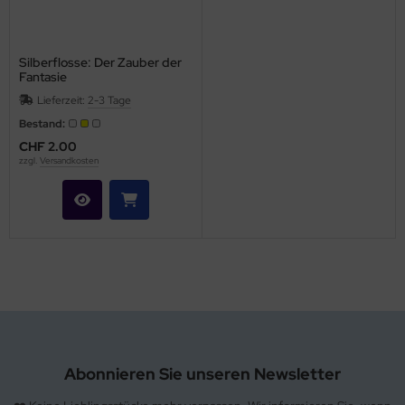
hule / Lernen
ssetten
Silberflosse: Der Zauber der
Fantasie
D
Lieferzeit:
2-3 Tage
Bestand:
schen / Rucksäcke
CHF 2.00
zzgl.
Versandkosten
verses
Abonnieren Sie unseren Newsletter