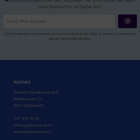
❤️ Keine Lieblingsstücke mehr verpassen. Wir informieren Sie, wenn
neue Spielsachen verfügbar sind.
Der Newsletter ist kostenlos und kann jederzeit hier oder in Ihrem Kundenkonto
wieder abbestellt werden.
Kontakt
Steiner's Spielbörse KLG
Widenospen 23
8913 Ottenbach
077 419 75 49
info@spiel-boerse.ch
www.spiel-boerse.ch