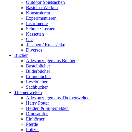
Outdoor Spielsachen
Basteln / Werken
Konstruieren
Experimentieren
Instrumente
Schule / Lernen
Kassetten
CD
Taschen / Rucksäcke
Diverses
Bücher
Alles anzeigen aus Bücher
Bastelbücher
Bilderbücher
Comicbücher
Lesebücher
Sachbücher
Themenwelten
Alles anzeigen aus Themenwelten
Harry Potter
Helden & Superhelden
Dinosaurier
Einhörner
Pferde
Polizei