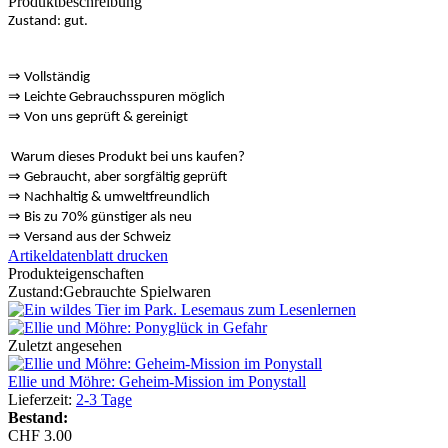
Produktbeschreibung
Zustand: gut.
⇒
Vollständig
⇒
️ Leichte Gebrauchsspuren möglich
⇒
Von uns geprüft & gereinigt
Warum dieses Produkt bei uns kaufen?
⇒
️ Gebraucht, aber sorgfältig geprüft
⇒
️ Nachhaltig & umweltfreundlich
⇒
Bis zu 70% günstiger als neu
⇒
️ Versand aus der Schweiz
Artikeldatenblatt drucken
Produkteigenschaften
Zustand:
Gebrauchte Spielwaren
Zuletzt angesehen
Ellie und Möhre: Geheim-Mission im Ponystall
Lieferzeit:
2-3 Tage
Bestand:
CHF 3.00