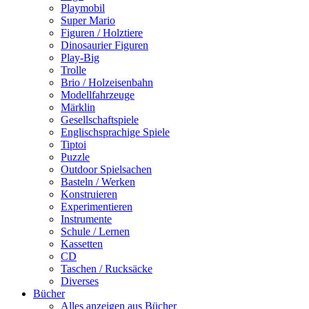
Playmobil
Super Mario
Figuren / Holztiere
Dinosaurier Figuren
Play-Big
Trolle
Brio / Holzeisenbahn
Modellfahrzeuge
Märklin
Gesellschaftspiele
Englischsprachige Spiele
Tiptoi
Puzzle
Outdoor Spielsachen
Basteln / Werken
Konstruieren
Experimentieren
Instrumente
Schule / Lernen
Kassetten
CD
Taschen / Rucksäcke
Diverses
Bücher
Alles anzeigen aus Bücher