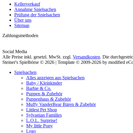
Kellerverkauf
Annahme Spielsachen
Prüfung der Spielsachen
Über uns
Sitemap
Zahlungsmethoden
Social Media
Alle Preise inkl. gesetzl. MwSt. zzgl.
Versandkosten
. Die durchgestri
Steiner's Spielbörse © 2026 | Template © 2009-2026 by modified e
Spielsachen
Alles anzeigen aus Spielsachen
Baby / Kleinkinder
Barbie & Co.
Puppen & Zubehör
Puppenhaus & Zubehör
Muffy VanderBear Bären & Zubehör
Littlest Pet Shop
Sylvanian Families
L.O.L. Surprise!
My little Pony
Lego