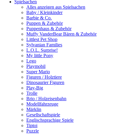
Spielsachen
Alles anzeigen aus Spielsachen
Baby / Kleinkinder
Barbie & Co.
Puppen & Zubehör
Puppenhaus & Zubehör
Muffy VanderBear Bären & Zubehör
Littlest Pet Shop
Sylvanian Families
L.O.L. Surprise!
My little Pony
Lego
Playmobil
Super Mario
Figuren / Holztiere
Dinosaurier Figuren
Play-Big
Trolle
Brio / Holzeisenbahn
Modellfahrzeuge
Märklin
Gesellschaftspiele
Englischsprachige Spiele
Tiptoi
Puzzle