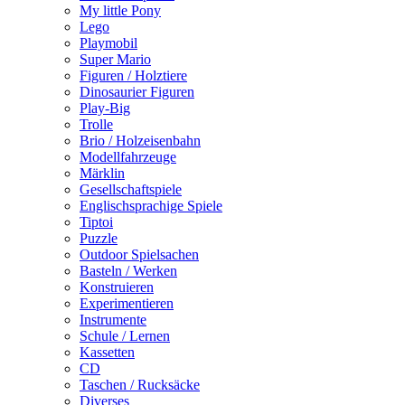
My little Pony
Lego
Playmobil
Super Mario
Figuren / Holztiere
Dinosaurier Figuren
Play-Big
Trolle
Brio / Holzeisenbahn
Modellfahrzeuge
Märklin
Gesellschaftspiele
Englischsprachige Spiele
Tiptoi
Puzzle
Outdoor Spielsachen
Basteln / Werken
Konstruieren
Experimentieren
Instrumente
Schule / Lernen
Kassetten
CD
Taschen / Rucksäcke
Diverses