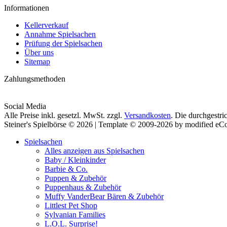
Informationen
Kellerverkauf
Annahme Spielsachen
Prüfung der Spielsachen
Über uns
Sitemap
Zahlungsmethoden
Social Media
Alle Preise inkl. gesetzl. MwSt. zzgl.
Versandkosten
. Die durchgestri
Steiner's Spielbörse © 2026 | Template © 2009-2026 by modified e
Spielsachen
Alles anzeigen aus Spielsachen
Baby / Kleinkinder
Barbie & Co.
Puppen & Zubehör
Puppenhaus & Zubehör
Muffy VanderBear Bären & Zubehör
Littlest Pet Shop
Sylvanian Families
L.O.L. Surprise!