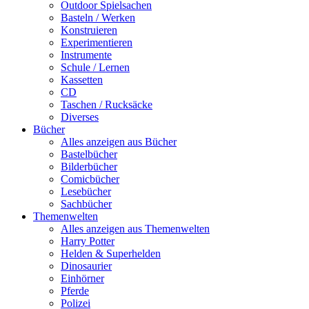
Outdoor Spielsachen
Basteln / Werken
Konstruieren
Experimentieren
Instrumente
Schule / Lernen
Kassetten
CD
Taschen / Rucksäcke
Diverses
Bücher
Alles anzeigen aus Bücher
Bastelbücher
Bilderbücher
Comicbücher
Lesebücher
Sachbücher
Themenwelten
Alles anzeigen aus Themenwelten
Harry Potter
Helden & Superhelden
Dinosaurier
Einhörner
Pferde
Polizei