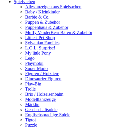
Spielsachen
Alles anzeigen aus Spielsachen
Baby / Kleinkinder
Barbie & Co.
Puppen & Zubehör
Puppenhaus & Zubehör
Muffy VanderBear Bären & Zubehör
Littlest Pet Shop
Sylvanian Families
L.O.L. Surprise!
My little Pony
Lego
Playmobil
Super Mario
Figuren / Holztiere
Dinosaurier Figuren
Play-Big
Trolle
Brio / Holzeisenbahn
Modellfahrzeuge
Märklin
Gesellschaftspiele
Englischsprachige Spiele
Tiptoi
Puzzle