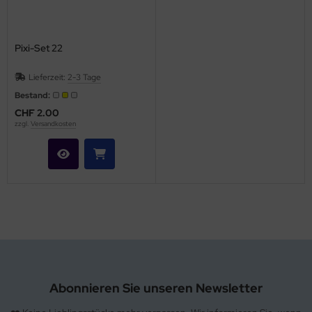
hule / Lernen
ssetten
Pixi-Set 22
D
Lieferzeit:
2-3 Tage
Bestand:
schen / Rucksäcke
CHF 2.00
zzgl.
Versandkosten
verses
Abonnieren Sie unseren Newsletter