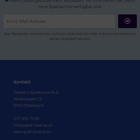
❤️ Keine Lieblingsstücke mehr verpassen. Wir informieren Sie, wenn
neue Spielsachen verfügbar sind.
Der Newsletter ist kostenlos und kann jederzeit hier oder in Ihrem Kundenkonto
wieder abbestellt werden.
Kontakt
Steiner's Spielbörse KLG
Widenospen 23
8913 Ottenbach
077 419 75 49
info@spiel-boerse.ch
www.spiel-boerse.ch