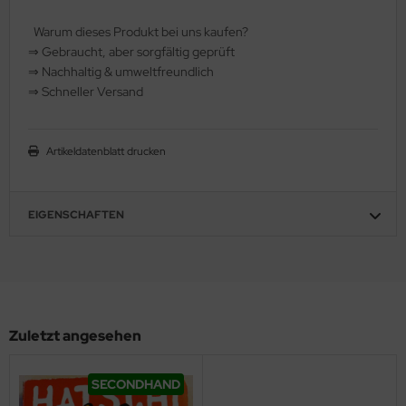
hule / Lernen
Warum dieses Produkt bei uns kaufen?
⇒
️ Gebraucht, aber sorgfältig geprüft
ssetten
⇒
️ Nachhaltig & umweltfreundlich
⇒
️ Schneller Versand
D
schen / Rucksäcke
Artikeldatenblatt drucken
verses
EIGENSCHAFTEN
Zuletzt angesehen
SECONDHAND