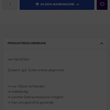
IN DEN WARENKORB
rklin
sellschaftspiele
glischsprachige Spiele
toi
PRODUKTBESCHREIBUNG
zzle
von Nord/Süd.
tdoor Spielsachen
Zustand: gut.
Ecken etwas abgenutzt.
steln / Werken
nstruieren
⇒
nur 1 Stück vorhanden
⇒
Vollständig
perimentieren
⇒
️ Leichte Gebrauchsspuren möglich
⇒
Von uns geprüft & gereinigt
strumente