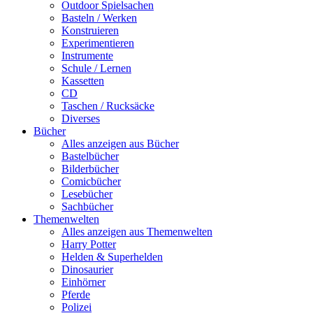
Outdoor Spielsachen
Basteln / Werken
Konstruieren
Experimentieren
Instrumente
Schule / Lernen
Kassetten
CD
Taschen / Rucksäcke
Diverses
Bücher
Alles anzeigen aus Bücher
Bastelbücher
Bilderbücher
Comicbücher
Lesebücher
Sachbücher
Themenwelten
Alles anzeigen aus Themenwelten
Harry Potter
Helden & Superhelden
Dinosaurier
Einhörner
Pferde
Polizei