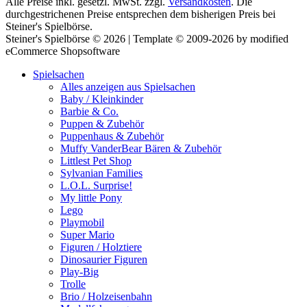
Alle Preise inkl. gesetzl. MwSt. zzgl.
Versandkosten
. Die
durchgestrichenen Preise entsprechen dem bisherigen Preis bei
Steiner's Spielbörse.
Steiner's Spielbörse © 2026 | Template © 2009-2026 by modified
eCommerce Shopsoftware
Spielsachen
Alles anzeigen aus Spielsachen
Baby / Kleinkinder
Barbie & Co.
Puppen & Zubehör
Puppenhaus & Zubehör
Muffy VanderBear Bären & Zubehör
Littlest Pet Shop
Sylvanian Families
L.O.L. Surprise!
My little Pony
Lego
Playmobil
Super Mario
Figuren / Holztiere
Dinosaurier Figuren
Play-Big
Trolle
Brio / Holzeisenbahn