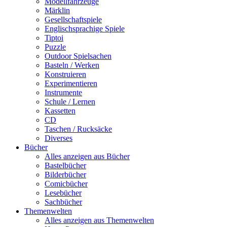
Modellfahrzeuge
Märklin
Gesellschaftspiele
Englischsprachige Spiele
Tiptoi
Puzzle
Outdoor Spielsachen
Basteln / Werken
Konstruieren
Experimentieren
Instrumente
Schule / Lernen
Kassetten
CD
Taschen / Rucksäcke
Diverses
Bücher
Alles anzeigen aus Bücher
Bastelbücher
Bilderbücher
Comicbücher
Lesebücher
Sachbücher
Themenwelten
Alles anzeigen aus Themenwelten