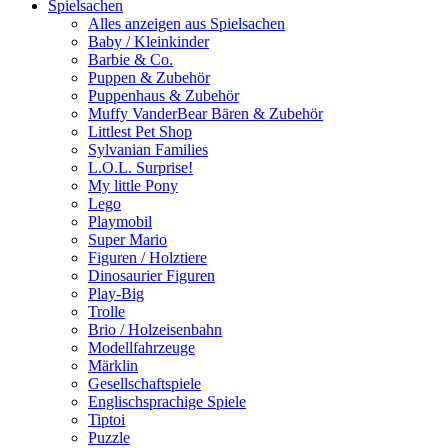
Spielsachen
Alles anzeigen aus Spielsachen
Baby / Kleinkinder
Barbie & Co.
Puppen & Zubehör
Puppenhaus & Zubehör
Muffy VanderBear Bären & Zubehör
Littlest Pet Shop
Sylvanian Families
L.O.L. Surprise!
My little Pony
Lego
Playmobil
Super Mario
Figuren / Holztiere
Dinosaurier Figuren
Play-Big
Trolle
Brio / Holzeisenbahn
Modellfahrzeuge
Märklin
Gesellschaftspiele
Englischsprachige Spiele
Tiptoi
Puzzle