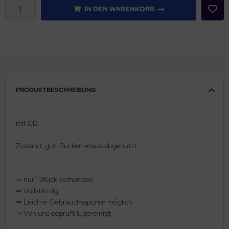
IN DEN WARENKORB
rklin
sellschaftspiele
glischsprachige Spiele
toi
PRODUKTBESCHREIBUNG
zzle
mit CD.
tdoor Spielsachen
Zustand: gut.
Rücken etwas abgenutzt.
steln / Werken
nstruieren
⇒
nur 1 Stück vorhanden
⇒
Vollständig
perimentieren
⇒
️ Leichte Gebrauchsspuren möglich
⇒
Von uns geprüft & gereinigt
strumente