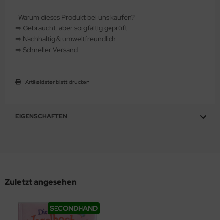
hule / Lernen
Warum dieses Produkt bei uns kaufen?
⇒
️ Gebraucht, aber sorgfältig geprüft
ssetten
⇒
️ Nachhaltig & umweltfreundlich
⇒
️ Schneller Versand
D
schen / Rucksäcke
Artikeldatenblatt drucken
verses
EIGENSCHAFTEN
Zuletzt angesehen
SECONDHAND