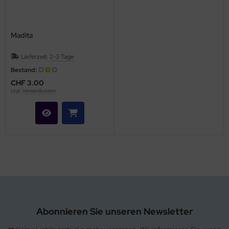
hule / Lernen
ssetten
Madita
D
Lieferzeit:
2-3 Tage
Bestand:
schen / Rucksäcke
CHF 3.00
zzgl.
Versandkosten
verses
Abonnieren Sie unseren Newsletter