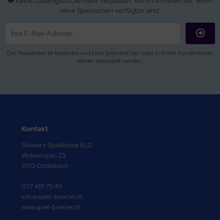
❤️ Keine Lieblingsstücke mehr verpassen. Wir informieren Sie, wenn
neue Spielsachen verfügbar sind.
Der Newsletter ist kostenlos und kann jederzeit hier oder in Ihrem Kundenkonto
wieder abbestellt werden.
Kontakt
Steiner's Spielbörse KLG
Widenospen 23
8913 Ottenbach
077 419 75 49
info@spiel-boerse.ch
www.spiel-boerse.ch