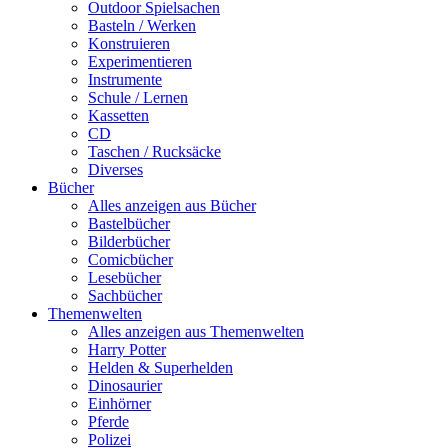
Outdoor Spielsachen
Basteln / Werken
Konstruieren
Experimentieren
Instrumente
Schule / Lernen
Kassetten
CD
Taschen / Rucksäcke
Diverses
Bücher
Alles anzeigen aus Bücher
Bastelbücher
Bilderbücher
Comicbücher
Lesebücher
Sachbücher
Themenwelten
Alles anzeigen aus Themenwelten
Harry Potter
Helden & Superhelden
Dinosaurier
Einhörner
Pferde
Polizei