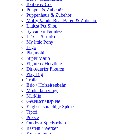
Barbie & Co.
Puppen & Zubehör
Puppenhaus & Zubehör
Muffy VanderBear Bären & Zubehör
Littlest Pet Shop
Sylvanian Families
L.O.L. Surprise!
My little Pony
Lego
Playmobil
Super Mario
Figuren / Holztiere
Dinosaurier Figuren
Play-Big
Trolle
Brio / Holzeisenbahn
Modellfahrzeuge
Märklin
Gesellschaftspiele
Englischsprachige Spiele
Tiptoi
Puzzle
Outdoor Spielsachen
Basteln / Werken
Konstruieren