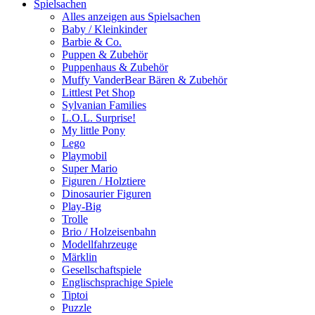
Spielsachen
Alles anzeigen aus Spielsachen
Baby / Kleinkinder
Barbie & Co.
Puppen & Zubehör
Puppenhaus & Zubehör
Muffy VanderBear Bären & Zubehör
Littlest Pet Shop
Sylvanian Families
L.O.L. Surprise!
My little Pony
Lego
Playmobil
Super Mario
Figuren / Holztiere
Dinosaurier Figuren
Play-Big
Trolle
Brio / Holzeisenbahn
Modellfahrzeuge
Märklin
Gesellschaftspiele
Englischsprachige Spiele
Tiptoi
Puzzle