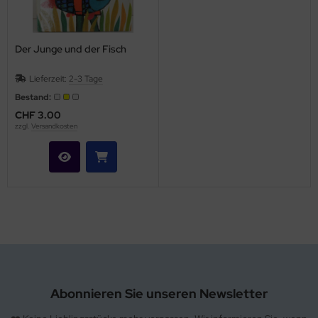
hule / Lernen
ssetten
Der Junge und der Fisch
D
Lieferzeit:
2-3 Tage
Bestand:
schen / Rucksäcke
CHF 3.00
zzgl.
Versandkosten
verses
Abonnieren Sie unseren Newsletter