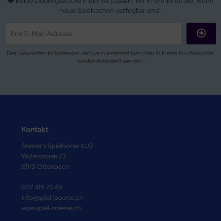
❤️ Keine Lieblingsstücke mehr verpassen. Wir informieren Sie, wenn
neue Spielsachen verfügbar sind.
Der Newsletter ist kostenlos und kann jederzeit hier oder in Ihrem Kundenkonto
wieder abbestellt werden.
Kontakt
Steiner's Spielbörse KLG
Widenospen 23
8913 Ottenbach
077 419 75 49
info@spiel-boerse.ch
www.spiel-boerse.ch