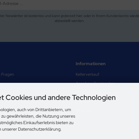
Der Newsletter ist kostenlos und kann jederzeit hier oder in Ihrem Kundenkonto wiede
abbestellt werden.
Informationen
e Fragen
Kellerverkauf
Annahme Spielsachen
and
Prüfung der Spielsachen
t Cookies und andere Technologien
Über uns
ologien, auch von Drittanbietern, um
Sitemap
e zu gewährleisten, die Nutzung unseres
nd Datenschutz
stmögliches Einkaufserlebnis bieten zu
ungen
in unserer Datenschutzerklärung.