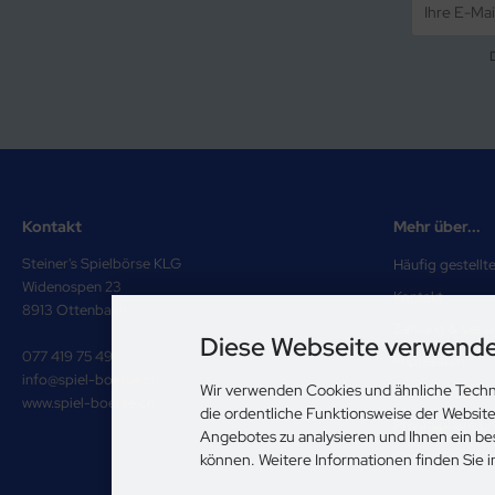
Kontakt
Mehr über...
Steiner's Spielbörse KLG
Häufig gestellt
Widenospen 23
Kontakt
8913 Ottenbach
Zahlung & Vers
Diese Webseite verwende
077 419 75 49
Impressum
info@spiel-boerse.ch
Wir verwenden Cookies und ähnliche Techn
Unsere AGB
www.spiel-boerse.ch
die ordentliche Funktionsweise der Websit
Privatsphäre u
Angebotes zu analysieren und Ihnen ein be
Cookie Einstell
können. Weitere Informationen finden Sie 