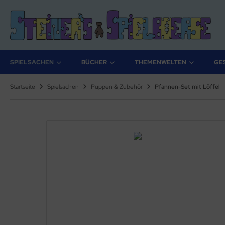
ALLES ANZEIGEN AUS BÜCHER
ALLES ANZEIGEN AUS THEMENWELTEN
SPIELSACHEN
BÜCHER
THEMENWELTEN
GE
stelbücher
rry Potter
Startseite
Spielsachen
Puppen & Zubehör
Pfannen-Set mit Löffel
lderbücher
lden & Superhelden
micbücher
nosaurier
sebücher
nhörner
chbücher
erde
izei
uerwehr