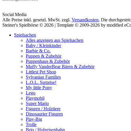
Social Media
Alle Preise inkl. gesetzl. MwSt. zzgl.
Versandkosten
. Die durchgestri
Steiner's Spielbörse © 2026 | Template © 2009-2026 by modified e
Spielsachen
Alles anzeigen aus Spielsachen
Baby / Kleinkinder
Barbie & Co.
Puppen & Zubehör
Puppenhaus & Zubehör
Muffy VanderBear Bären & Zubehör
Littlest Pet Shop
Sylvanian Families
L.O.L. Surprise!
My little Pony
Lego
Playmobil
Super Mario
Figuren / Holztiere
Dinosaurier Figuren
Play-Big
Trolle
Brio / Holzeisenbahn