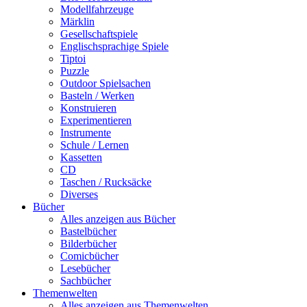
Modellfahrzeuge
Märklin
Gesellschaftspiele
Englischsprachige Spiele
Tiptoi
Puzzle
Outdoor Spielsachen
Basteln / Werken
Konstruieren
Experimentieren
Instrumente
Schule / Lernen
Kassetten
CD
Taschen / Rucksäcke
Diverses
Bücher
Alles anzeigen aus Bücher
Bastelbücher
Bilderbücher
Comicbücher
Lesebücher
Sachbücher
Themenwelten
Alles anzeigen aus Themenwelten