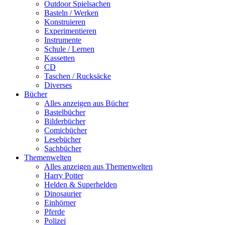
Outdoor Spielsachen
Basteln / Werken
Konstruieren
Experimentieren
Instrumente
Schule / Lernen
Kassetten
CD
Taschen / Rucksäcke
Diverses
Bücher
Alles anzeigen aus Bücher
Bastelbücher
Bilderbücher
Comicbücher
Lesebücher
Sachbücher
Themenwelten
Alles anzeigen aus Themenwelten
Harry Potter
Helden & Superhelden
Dinosaurier
Einhörner
Pferde
Polizei