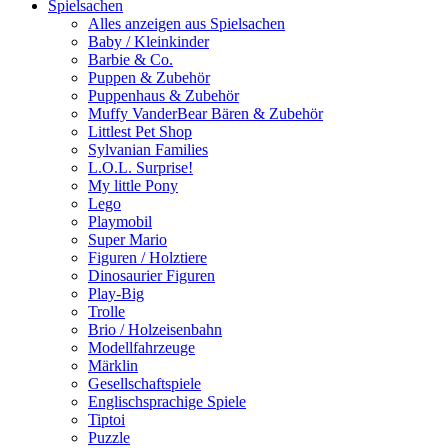
Spielsachen
Alles anzeigen aus Spielsachen
Baby / Kleinkinder
Barbie & Co.
Puppen & Zubehör
Puppenhaus & Zubehör
Muffy VanderBear Bären & Zubehör
Littlest Pet Shop
Sylvanian Families
L.O.L. Surprise!
My little Pony
Lego
Playmobil
Super Mario
Figuren / Holztiere
Dinosaurier Figuren
Play-Big
Trolle
Brio / Holzeisenbahn
Modellfahrzeuge
Märklin
Gesellschaftspiele
Englischsprachige Spiele
Tiptoi
Puzzle