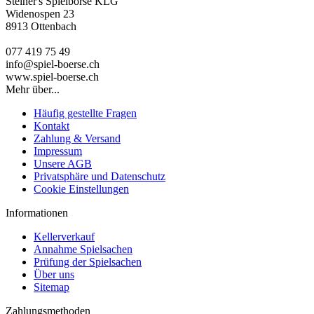
Steiner's Spielbörse KLG
Widenospen 23
8913 Ottenbach
077 419 75 49
info@spiel-boerse.ch
www.spiel-boerse.ch
Mehr über...
Häufig gestellte Fragen
Kontakt
Zahlung & Versand
Impressum
Unsere AGB
Privatsphäre und Datenschutz
Cookie Einstellungen
Informationen
Kellerverkauf
Annahme Spielsachen
Prüfung der Spielsachen
Über uns
Sitemap
Zahlungsmethoden