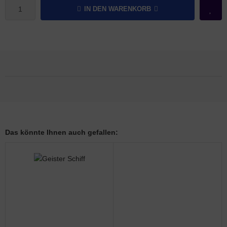
IN DEN WARENKORB
rklin
sellschaftspiele
glischsprachige Spiele
toi
zzle
tdoor Spielsachen
Das könnte Ihnen auch gefallen:
steln / Werken
nstruieren
perimentieren
strumente