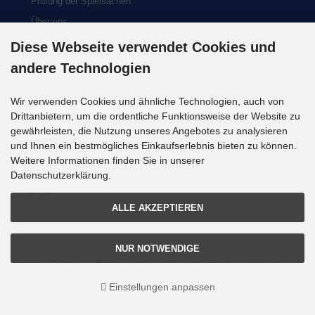
Prüfung der Spielsachen
Über uns
Sitemap
Diese Webseite verwendet Cookies und
andere Technologien
Zahlungsmethoden
Wir verwenden Cookies und ähnliche Technologien, auch von
Drittanbietern, um die ordentliche Funktionsweise der Website zu
gewährleisten, die Nutzung unseres Angebotes zu analysieren
und Ihnen ein bestmögliches Einkaufserlebnis bieten zu können.
Weitere Informationen finden Sie in unserer
Social Media
Datenschutzerklärung.
ALLE AKZEPTIEREN
NUR NOTWENDIGE
Alle Preise inkl. gesetzl. MwSt. zzgl.
Versandkosten
. Die durchgestrichenen Preise
entsprechen dem bisherigen Preis bei Steiner's Spielbörse.
Einstellungen anpassen
Steiner's Spielbörse © 2026 | Template © 2009-2026 by modified eCommerce
Shopsoftware
mod
ified eCommerce Shopsoftware © 2009-2026