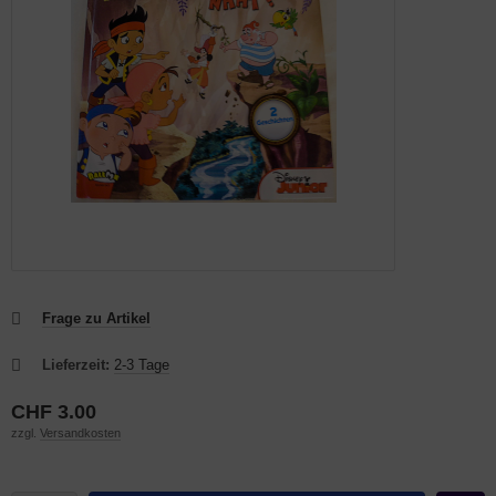
O.L. Surprise!
little Pony
go
aymobil
per Mario
guren / Holztiere
nosaurier Figuren
Frage zu Artikel
ay-Big
Lieferzeit:
2-3 Tage
lle
CHF 3.00
zzgl.
Versandkosten
io / Holzeisenbahn
dellfahrzeuge