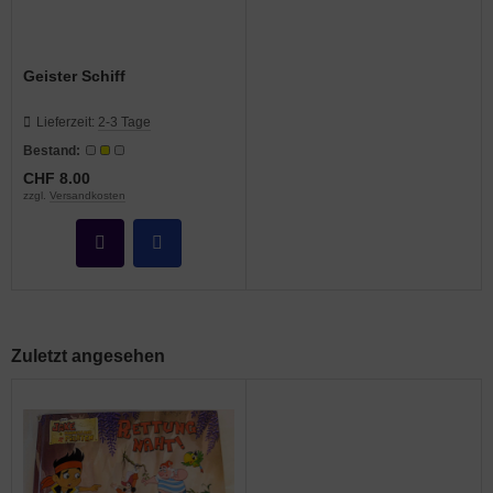
hule / Lernen
ssetten
Geister Schiff
D
Lieferzeit:
2-3 Tage
Bestand:
schen / Rucksäcke
CHF 8.00
zzgl.
Versandkosten
verses
Zuletzt angesehen