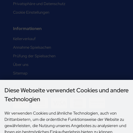
Privatsphäre und Datenschutz
Cookie Einstellungen
Informationen
Kellerverkauf
Annahme Spielsachen
Prüfung der Spielsachen
Über uns
Sitemap
Diese Webseite verwendet Cookies und andere
Zahlungsmethoden
Technologien
Wir verwenden Cookies und ähnliche Technologien, auch von
Drittanbietern, um die ordentliche Funktionsweise der Website zu
gewährleisten, die Nutzung unseres Angebotes zu analysieren und
Ihnen ein bestmögliches Einkaufserlebnis bieten zu können.