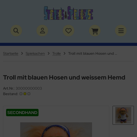
ALLES ANZEIGEN AUS BÜCHER
ALLES ANZEIGEN AUS THEMENWELTEN
stelbücher
rry Potter
Startseite
Spielsachen
Trolle
Troll mit blauen Hosen und weissem Hemd
lderbücher
lden & Superhelden
micbücher
nosaurier
Troll mit blauen Hosen und weissem Hemd
Art.Nr.:
30000000003
sebücher
nhörner
Bestand:
chbücher
erde
SECONDHAND
izei
uerwehr