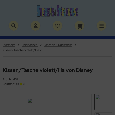
ALLES ANZEIGEN AUS BÜCHER
ALLES ANZEIGEN AUS THEMENWELTEN
stelbücher
rry Potter
Startseite
Spielsachen
Taschen / Rucksäcke
Kissen/Tasche violett/lila von Disney
lderbücher
lden & Superhelden
micbücher
nosaurier
Kissen/Tasche violett/lila von Disney
sebücher
nhörner
Art.Nr.:
401
Bestand:
chbücher
erde
izei
uerwehr