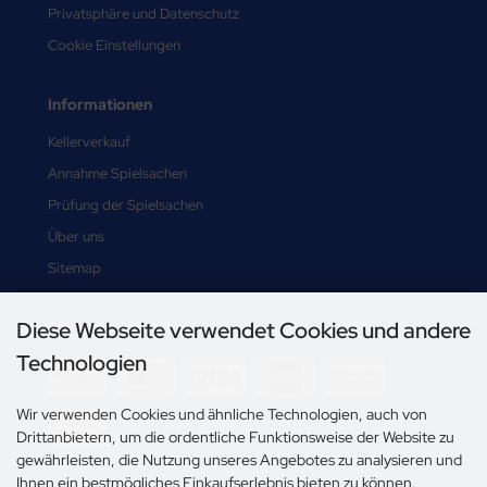
Privatsphäre und Datenschutz
Cookie Einstellungen
Informationen
Kellerverkauf
Annahme Spielsachen
Prüfung der Spielsachen
Über uns
Sitemap
Diese Webseite verwendet Cookies und andere
Zahlungsmethoden
Technologien
Wir verwenden Cookies und ähnliche Technologien, auch von
Drittanbietern, um die ordentliche Funktionsweise der Website zu
gewährleisten, die Nutzung unseres Angebotes zu analysieren und
Ihnen ein bestmögliches Einkaufserlebnis bieten zu können.