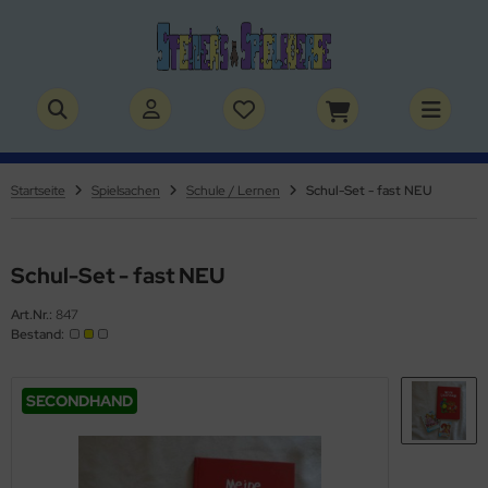
ALLES ANZEIGEN AUS BÜCHER
ALLES ANZEIGEN AUS THEMENWELTEN
stelbücher
rry Potter
Startseite
Spielsachen
Schule / Lernen
Schul-Set - fast NEU
lderbücher
lden & Superhelden
micbücher
nosaurier
Schul-Set - fast NEU
Art.Nr.:
847
sebücher
nhörner
Bestand:
chbücher
erde
SECONDHAND
izei
uerwehr