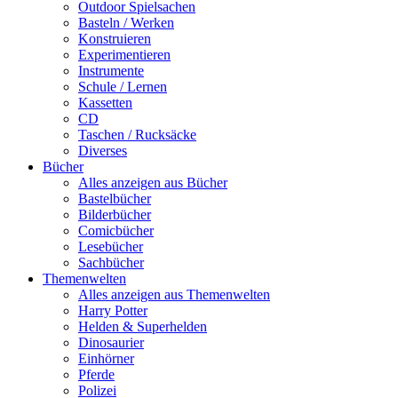
Outdoor Spielsachen
Basteln / Werken
Konstruieren
Experimentieren
Instrumente
Schule / Lernen
Kassetten
CD
Taschen / Rucksäcke
Diverses
Bücher
Alles anzeigen aus Bücher
Bastelbücher
Bilderbücher
Comicbücher
Lesebücher
Sachbücher
Themenwelten
Alles anzeigen aus Themenwelten
Harry Potter
Helden & Superhelden
Dinosaurier
Einhörner
Pferde
Polizei