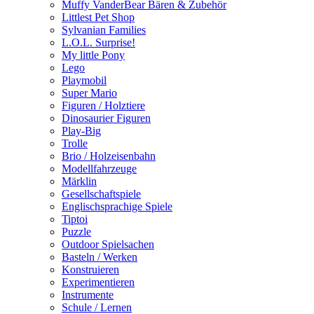
Muffy VanderBear Bären & Zubehör
Littlest Pet Shop
Sylvanian Families
L.O.L. Surprise!
My little Pony
Lego
Playmobil
Super Mario
Figuren / Holztiere
Dinosaurier Figuren
Play-Big
Trolle
Brio / Holzeisenbahn
Modellfahrzeuge
Märklin
Gesellschaftspiele
Englischsprachige Spiele
Tiptoi
Puzzle
Outdoor Spielsachen
Basteln / Werken
Konstruieren
Experimentieren
Instrumente
Schule / Lernen