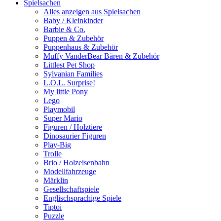
Spielsachen
Alles anzeigen aus Spielsachen
Baby / Kleinkinder
Barbie & Co.
Puppen & Zubehör
Puppenhaus & Zubehör
Muffy VanderBear Bären & Zubehör
Littlest Pet Shop
Sylvanian Families
L.O.L. Surprise!
My little Pony
Lego
Playmobil
Super Mario
Figuren / Holztiere
Dinosaurier Figuren
Play-Big
Trolle
Brio / Holzeisenbahn
Modellfahrzeuge
Märklin
Gesellschaftspiele
Englischsprachige Spiele
Tiptoi
Puzzle