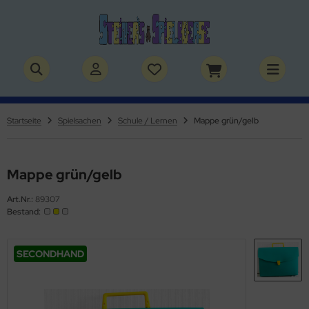
ALLES ANZEIGEN AUS BÜCHER
ALLES ANZEIGEN AUS THEMENWELTEN
stelbücher
rry Potter
Startseite
Spielsachen
Schule / Lernen
Mappe grün/gelb
lderbücher
lden & Superhelden
micbücher
nosaurier
Mappe grün/gelb
Art.Nr.:
89307
sebücher
nhörner
Bestand:
chbücher
erde
SECONDHAND
izei
uerwehr