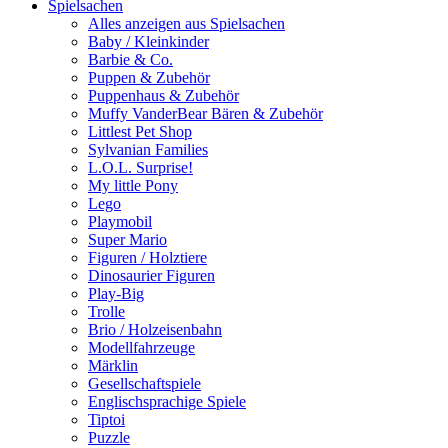
Spielsachen
Alles anzeigen aus Spielsachen
Baby / Kleinkinder
Barbie & Co.
Puppen & Zubehör
Puppenhaus & Zubehör
Muffy VanderBear Bären & Zubehör
Littlest Pet Shop
Sylvanian Families
L.O.L. Surprise!
My little Pony
Lego
Playmobil
Super Mario
Figuren / Holztiere
Dinosaurier Figuren
Play-Big
Trolle
Brio / Holzeisenbahn
Modellfahrzeuge
Märklin
Gesellschaftspiele
Englischsprachige Spiele
Tiptoi
Puzzle