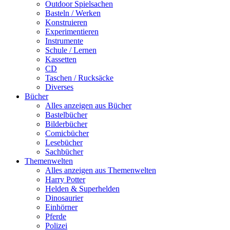
Outdoor Spielsachen
Basteln / Werken
Konstruieren
Experimentieren
Instrumente
Schule / Lernen
Kassetten
CD
Taschen / Rucksäcke
Diverses
Bücher
Alles anzeigen aus Bücher
Bastelbücher
Bilderbücher
Comicbücher
Lesebücher
Sachbücher
Themenwelten
Alles anzeigen aus Themenwelten
Harry Potter
Helden & Superhelden
Dinosaurier
Einhörner
Pferde
Polizei