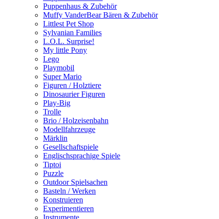
Puppenhaus & Zubehör
Muffy VanderBear Bären & Zubehör
Littlest Pet Shop
Sylvanian Families
L.O.L. Surprise!
My little Pony
Lego
Playmobil
Super Mario
Figuren / Holztiere
Dinosaurier Figuren
Play-Big
Trolle
Brio / Holzeisenbahn
Modellfahrzeuge
Märklin
Gesellschaftspiele
Englischsprachige Spiele
Tiptoi
Puzzle
Outdoor Spielsachen
Basteln / Werken
Konstruieren
Experimentieren
Instrumente