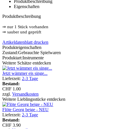
Produktbeschreibung
Eigenschaften
Produktbeschreibung
⇒
nur 1 Stück vorhanden
⇒
sauber und geprüft
Artikeldatenblatt drucken
Produkteigenschaften
Zustand:
Gebrauchte Spielwaren
Produktart:
Instrumente
Weitere Schätze entdecken
Jetzt wämmer eis singe...
Lieferzeit:
2-3 Tage
Bestand:
CHF 1.00
zzgl.
Versandkosten
Weitere Lieblingsstücke entdecken
Flöte Georg beige - NEU
Lieferzeit:
2-3 Tage
Bestand:
CHF 3.90