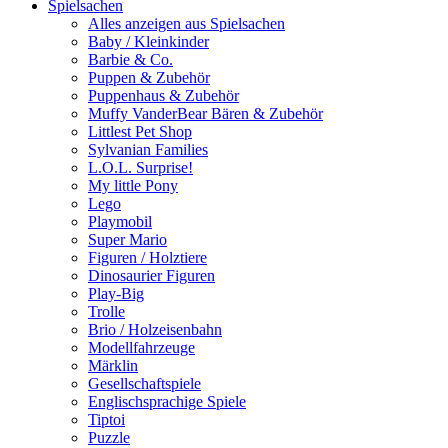
Spielsachen
Alles anzeigen aus Spielsachen
Baby / Kleinkinder
Barbie & Co.
Puppen & Zubehör
Puppenhaus & Zubehör
Muffy VanderBear Bären & Zubehör
Littlest Pet Shop
Sylvanian Families
L.O.L. Surprise!
My little Pony
Lego
Playmobil
Super Mario
Figuren / Holztiere
Dinosaurier Figuren
Play-Big
Trolle
Brio / Holzeisenbahn
Modellfahrzeuge
Märklin
Gesellschaftspiele
Englischsprachige Spiele
Tiptoi
Puzzle