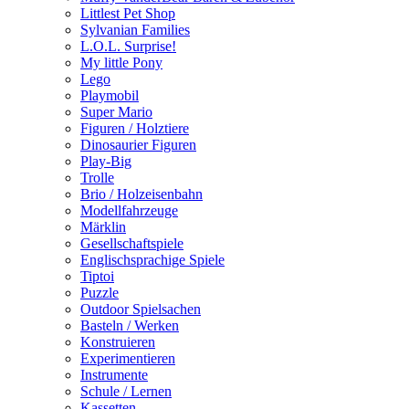
Littlest Pet Shop
Sylvanian Families
L.O.L. Surprise!
My little Pony
Lego
Playmobil
Super Mario
Figuren / Holztiere
Dinosaurier Figuren
Play-Big
Trolle
Brio / Holzeisenbahn
Modellfahrzeuge
Märklin
Gesellschaftspiele
Englischsprachige Spiele
Tiptoi
Puzzle
Outdoor Spielsachen
Basteln / Werken
Konstruieren
Experimentieren
Instrumente
Schule / Lernen
Kassetten