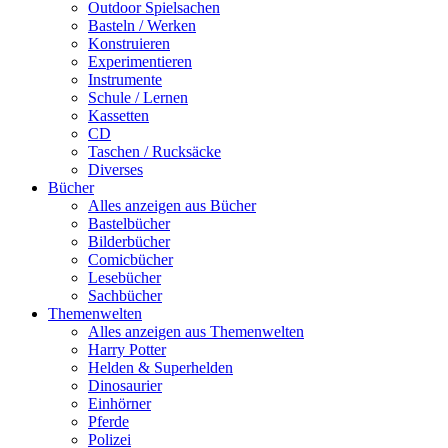
Outdoor Spielsachen
Basteln / Werken
Konstruieren
Experimentieren
Instrumente
Schule / Lernen
Kassetten
CD
Taschen / Rucksäcke
Diverses
Bücher
Alles anzeigen aus Bücher
Bastelbücher
Bilderbücher
Comicbücher
Lesebücher
Sachbücher
Themenwelten
Alles anzeigen aus Themenwelten
Harry Potter
Helden & Superhelden
Dinosaurier
Einhörner
Pferde
Polizei