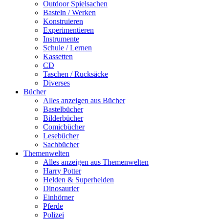
Outdoor Spielsachen
Basteln / Werken
Konstruieren
Experimentieren
Instrumente
Schule / Lernen
Kassetten
CD
Taschen / Rucksäcke
Diverses
Bücher
Alles anzeigen aus Bücher
Bastelbücher
Bilderbücher
Comicbücher
Lesebücher
Sachbücher
Themenwelten
Alles anzeigen aus Themenwelten
Harry Potter
Helden & Superhelden
Dinosaurier
Einhörner
Pferde
Polizei