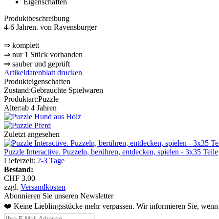
Eigenschaften
Produktbeschreibung
4-6 Jahren. von Ravensburger
⇒ komplett
⇒ nur 1 Stück vorhanden
⇒ sauber und geprüft
Artikeldatenblatt drucken
Produkteigenschaften
Zustand:
Gebrauchte Spielwaren
Produktart:
Puzzle
Alter:
ab 4 Jahren
Zuletzt angesehen
Puzzle Interactive. Puzzeln, berühren, entdecken, spielen - 3x35 Teile
Lieferzeit:
2-3 Tage
Bestand:
CHF 3.00
zzgl.
Versandkosten
Abonnieren Sie unseren Newsletter
❤️ Keine Lieblingsstücke mehr verpassen. Wir informieren Sie, wenn 