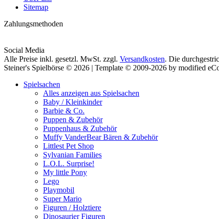
Sitemap
Zahlungsmethoden
Social Media
Alle Preise inkl. gesetzl. MwSt. zzgl.
Versandkosten
. Die durchgestri
Steiner's Spielbörse © 2026 | Template © 2009-2026 by modified e
Spielsachen
Alles anzeigen aus Spielsachen
Baby / Kleinkinder
Barbie & Co.
Puppen & Zubehör
Puppenhaus & Zubehör
Muffy VanderBear Bären & Zubehör
Littlest Pet Shop
Sylvanian Families
L.O.L. Surprise!
My little Pony
Lego
Playmobil
Super Mario
Figuren / Holztiere
Dinosaurier Figuren