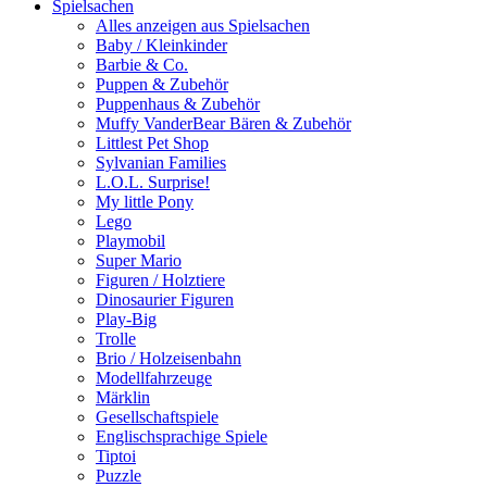
Spielsachen
Alles anzeigen aus Spielsachen
Baby / Kleinkinder
Barbie & Co.
Puppen & Zubehör
Puppenhaus & Zubehör
Muffy VanderBear Bären & Zubehör
Littlest Pet Shop
Sylvanian Families
L.O.L. Surprise!
My little Pony
Lego
Playmobil
Super Mario
Figuren / Holztiere
Dinosaurier Figuren
Play-Big
Trolle
Brio / Holzeisenbahn
Modellfahrzeuge
Märklin
Gesellschaftspiele
Englischsprachige Spiele
Tiptoi
Puzzle