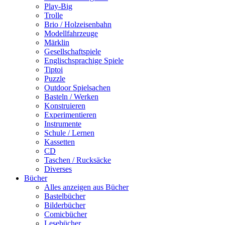
Play-Big
Trolle
Brio / Holzeisenbahn
Modellfahrzeuge
Märklin
Gesellschaftspiele
Englischsprachige Spiele
Tiptoi
Puzzle
Outdoor Spielsachen
Basteln / Werken
Konstruieren
Experimentieren
Instrumente
Schule / Lernen
Kassetten
CD
Taschen / Rucksäcke
Diverses
Bücher
Alles anzeigen aus Bücher
Bastelbücher
Bilderbücher
Comicbücher
Lesebücher