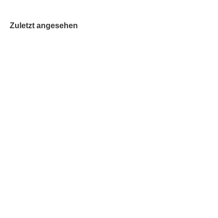
Zuletzt angesehen
Holzpuzzle Wurm aus Zahlen
Lieferzeit:
2-3 Tage
Bestand:
CHF 3.00
zzgl.
Versandkosten