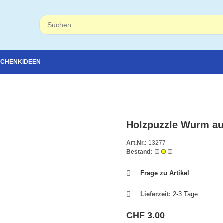
SCHENKIDEEN
Holzpuzzle Wurm au
Art.Nr.:
13277
Bestand:
Frage zu Artikel
Lieferzeit:
2-3 Tage
CHF 3.00