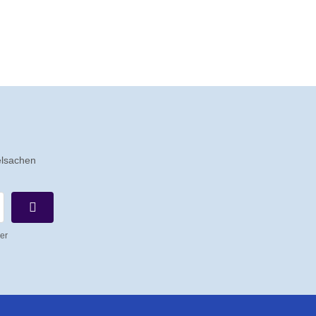
elsachen
er