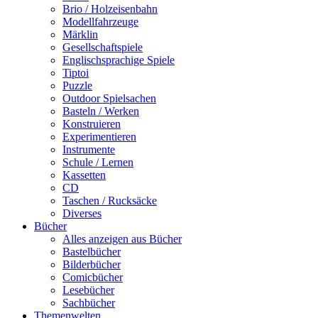
Brio / Holzeisenbahn
Modellfahrzeuge
Märklin
Gesellschaftspiele
Englischsprachige Spiele
Tiptoi
Puzzle
Outdoor Spielsachen
Basteln / Werken
Konstruieren
Experimentieren
Instrumente
Schule / Lernen
Kassetten
CD
Taschen / Rucksäcke
Diverses
Bücher
Alles anzeigen aus Bücher
Bastelbücher
Bilderbücher
Comicbücher
Lesebücher
Sachbücher
Themenwelten