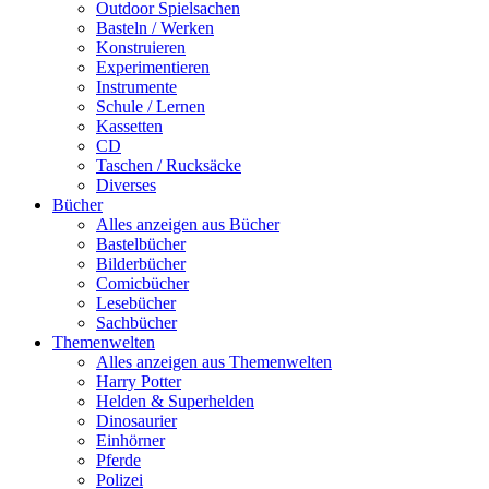
Outdoor Spielsachen
Basteln / Werken
Konstruieren
Experimentieren
Instrumente
Schule / Lernen
Kassetten
CD
Taschen / Rucksäcke
Diverses
Bücher
Alles anzeigen aus Bücher
Bastelbücher
Bilderbücher
Comicbücher
Lesebücher
Sachbücher
Themenwelten
Alles anzeigen aus Themenwelten
Harry Potter
Helden & Superhelden
Dinosaurier
Einhörner
Pferde
Polizei