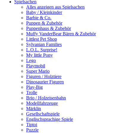
Spielsachen
Alles anzeigen aus Spielsachen
Baby / Kleinkinder
Barbie & Co.
Puppen & Zubehör
Puppenhaus & Zubehör
Muffy VanderBear Bären & Zubehör
Littlest Pet Shop
Sylvanian Families
L.O.L. Surprise!
My little Pony
Lego
Playmobil
Super Mario
Figuren / Holztiere
Dinosaurier Figuren
Play-Big
Trolle
Brio / Holzeisenbahn
Modellfahrzeuge
Märklin
Gesellschaftspiele
Englischsprachige Spiele
Tiptoi
Puzzle